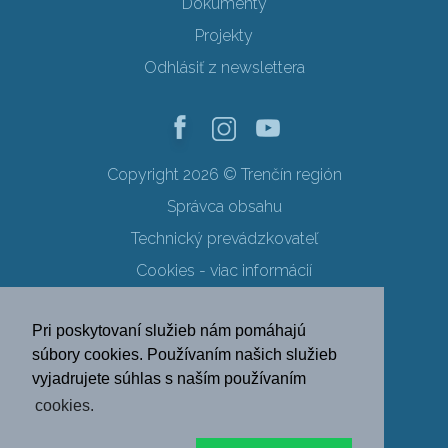
Dokumenty
Projekty
Odhlásiť z newslettera
Copyright 2026 © Trenčín región
Správca obsahu
Technický prevádzkovateľ
Cookies - viac informácií
Obchodné podmienky
Pri poskytovaní služieb nám pomáhajú
Ochrana osobných údajov
súbory cookies. Používaním našich služieb
vyjadrujete súhlas s naším používaním
SK
EN
DE
PL
cookies.
FR
RU
HU
UK