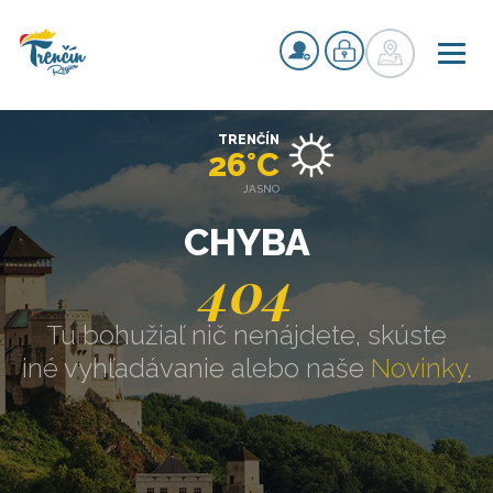
TRENČÍN
26°C
JASNO
CHYBA
404
Tu bohužiaľ nič nenájdete, skúste
iné vyhľadávanie alebo naše
Novinky
.