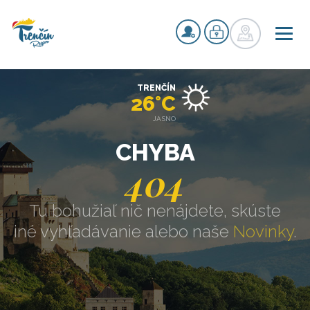
TRENČÍN
26°C
JASNO
CHYBA
404
Tu bohužiaľ nič nenájdete, skúste
iné vyhľadávanie alebo naše
Novinky
.