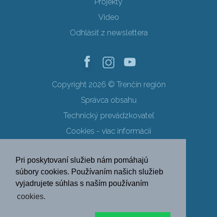
Projekty
Video
Odhlásiť z newslettera
Copyright 2026 © Trenčín región
Správca obsahu
Technický prevádzkovateľ
Cookies - viac informácií
Obchodné podmienky
Pri poskytovaní služieb nám pomáhajú
Ochrana osobných údajov
súbory cookies. Používaním našich služieb
vyjadrujete súhlas s naším používaním
SK
EN
DE
PL
cookies.
FR
RU
HU
UK