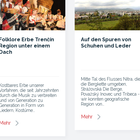
Folklore Erbe Trenčín
Auf den Spuren von
Region unter einem
Schuhen und Leder
Dach
Mitte Tal des Flusses Nitra, di
die Bergkette umgeben,
Kostbares Erbe unserer
Strážovská Die Berge,
Vorfahren, die seit Jahrzehnten
Považský Inovec und Tribeca -
durch die Musik zu verbreiten
wir konnten geografische
und von Generation zu
Region von…
Generation in Form von
Liedern, Kostüme…
Mehr
Mehr