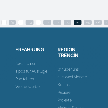
…
69
…
103
…
111
112
113
114
115
116
1
ERFAHRUNG
REGION
TRENČÍN
Nachrichten
wir über uns
Tipps für Ausflüge
alle zwei Monate
Rad fahren
Kontakt
Wettbewerbe
Papiere
Projekte
Melden Sie sich