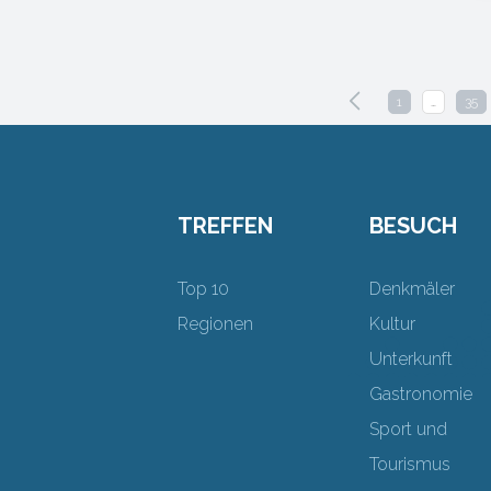
1
…
35
TREFFEN
BESUCH
Top 10
Denkmäler
Regionen
Kultur
Unterkunft
Gastronomie
Sport und
Tourismus