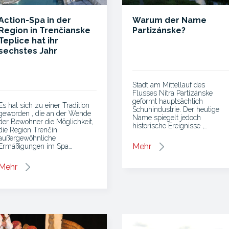
Action-Spa in der
Warum der Name
Region in Trenčianske
Partizánske?
Teplice hat ihr
sechstes Jahr
erfolgreich
abgeschlossen
Stadt am Mittellauf des
Flusses Nitra Partizánske
geformt hauptsächlich
Es hat sich zu einer Tradition
Schuhindustrie. Der heutige
geworden , die an der Wende
Name spiegelt jedoch
der Bewohner die Möglichkeit,
historische Ereignisse ,…
die Region Trenčín
außergewöhnliche
Mehr
Ermäßigungen im Spa…
Mehr