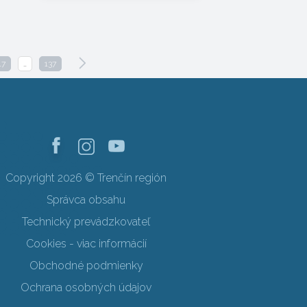
17
…
137
Copyright 2026 © Trenčín región
Správca obsahu
Technický prevádzkovateľ
Cookies - viac informácií
Obchodné podmienky
Ochrana osobných údajov