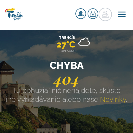
TRENČÍN
27°C
OBLAČNO
CHYBA
404
Tu bohužiaľ nič nenájdete, skúste
iné vyhľadávanie alebo naše
Novinky
.