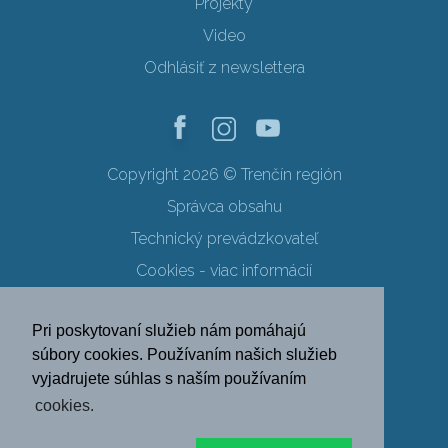
Projekty
Video
Odhlásiť z newslettera
Copyright 2026 © Trenčín región
Správca obsahu
Technický prevádzkovateľ
Cookies - viac informácií
Obchodné podmienky
Pri poskytovaní služieb nám pomáhajú
Ochrana osobných údajov
súbory cookies. Používaním našich služieb
vyjadrujete súhlas s naším používaním
SK
EN
DE
PL
cookies.
FR
RU
HU
UK