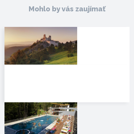
Mohlo by vás zaujímať
Čachtický hrad
Malebná zrúcanina viditeľná už z
diaľky na vápencovo-
dolomitickom kopci
poskytujúca…