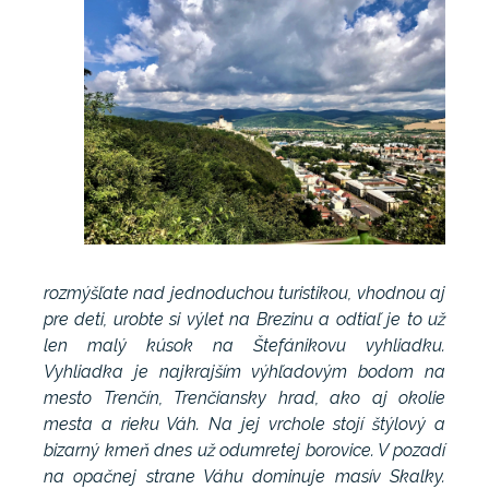
rozmýšľate nad jednoduchou turistikou, vhodnou aj
pre deti, urobte si výlet na Brezinu a odtiaľ je to už
len malý kúsok na Štefánikovu vyhliadku.
Vyhliadka je najkrajším výhľadovým bodom na
mesto Trenčín, Trenčiansky hrad, ako aj okolie
mesta a rieku Váh. Na jej vrchole stojí štýlový a
bizarný kmeň dnes už odumretej borovice. V pozadí
na opačnej strane Váhu dominuje masív Skalky.