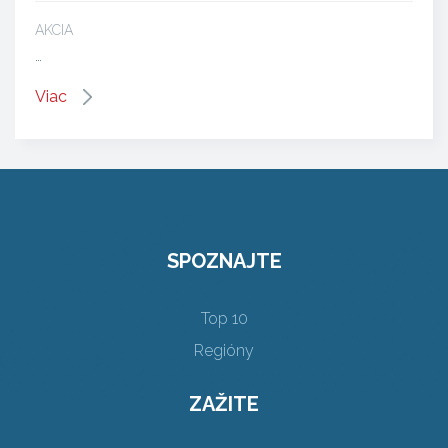
AKCIA
…
Viac
SPOZNAJTE
Top 10
Regióny
ZAŽITE