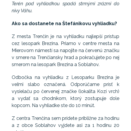
Terén pod vyhliadkou spadá strmými zrázmi do
nivy Váhu.
Ako sa dostanete na Štefánikovu vyhliadku?
Z mesta Trenčín je na vyhliadku najlepší prístup
cez lesopark Brezina. Priamo v centre mesta na
Mierovom námestí sa napojíte na červenú značku
v smere na Trenčiansky hrad a pokračujete po nej
smerom na lesopark Brezina a Soblahov.
Odbočka na vyhliadku z Lesoparku Brezina je
veľmi slabo označená. Odporúčame prísť k
vysielaču po červenej značke (lokalita Kozí vrch)
a vydať sa chodníkom, ktorý zostupuje dole
kopcom. Na vyhliadke ste do 10 minút.
Z centra Trenčína sem prídete približne za hodinu
a z obce Soblahov vyjdete asi za 1 hodinu 20