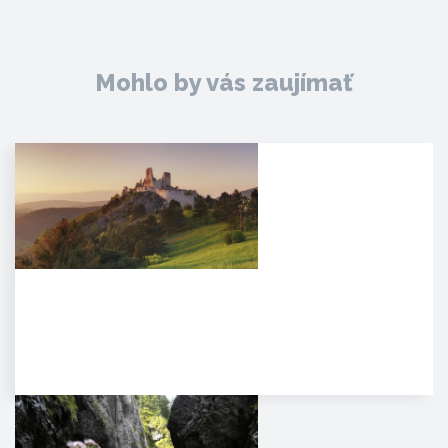
Mohlo by vás zaujímať
Čachtický hrad
Malebná zrúcanina viditeľná už z
diaľky na vápencovo-
dolomitickom kopci
poskytujúca…