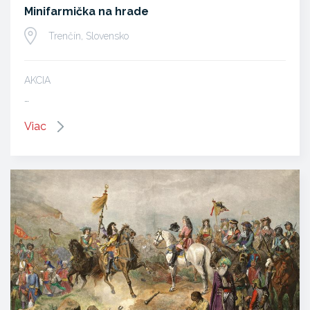
Minifarmička na hrade
Trenčín, Slovensko
AKCIA
…
Viac