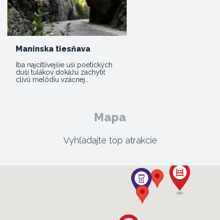
Manínska tiesňava
Iba najcitlivejšie uši poetických
duší tulákov dokážu zachytiť
clivú melódiu vzácnej…
Mapa
Vyhľadajte top atrakcie