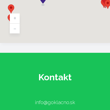
+
-
Kontakt
info@goklacno.sk