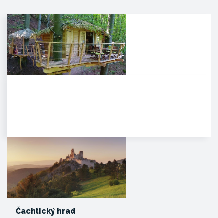
Noc v korunách stromov
Kúpeľné mesto Trenčianske
Teplice sa pýši novou,
jedinečnou atrakciou. Môžete
tam…
Čachtický hrad