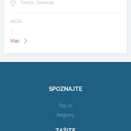
Trenčín, Slovensko
AKCIA
…
Viac
SPOZNAJTE
Top 10
Regióny
ZAŽITE