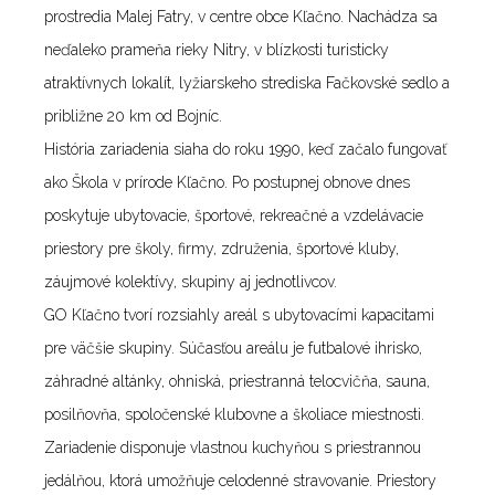
prostredia Malej Fatry, v centre obce Kľačno. Nachádza sa
neďaleko prameňa rieky Nitry, v blízkosti turisticky
atraktívnych lokalít, lyžiarskeho strediska Fačkovské sedlo a
približne 20 km od Bojníc.
História zariadenia siaha do roku 1990, keď začalo fungovať
ako Škola v prírode Kľačno. Po postupnej obnove dnes
poskytuje ubytovacie, športové, rekreačné a vzdelávacie
priestory pre školy, firmy, združenia, športové kluby,
záujmové kolektívy, skupiny aj jednotlivcov.
GO Kľačno tvorí rozsiahly areál s ubytovacími kapacitami
pre väčšie skupiny. Súčasťou areálu je futbalové ihrisko,
záhradné altánky, ohniská, priestranná telocvičňa, sauna,
posilňovňa, spoločenské klubovne a školiace miestnosti.
Zariadenie disponuje vlastnou kuchyňou s priestrannou
jedálňou, ktorá umožňuje celodenné stravovanie. Priestory