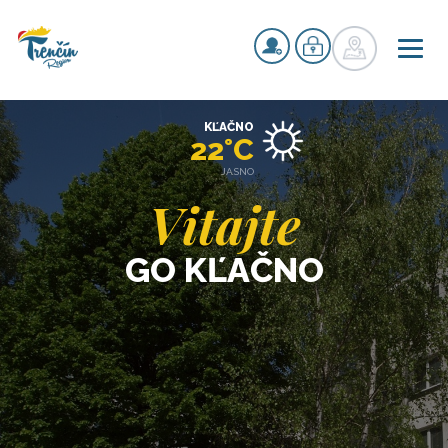
KĽAČNO
22°C
JASNO
Vitajte
GO KĽAČNO