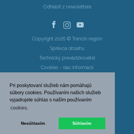
Odhlásiť z newslettera
Copyright 2026 © Trenčín región
Správca obsahu
Technický prevádzkovateľ
Cookies - viac informácií
Obchodné podmienky
Pri poskytovaní služieb nám pomáhajú
Ochrana osobných údajov
súbory cookies. Používaním našich služieb
vyjadrujete súhlas s naším používaním
SK
EN
DE
PL
cookies.
FR
RU
HU
UK
Nesúhlasím
Súhlasím