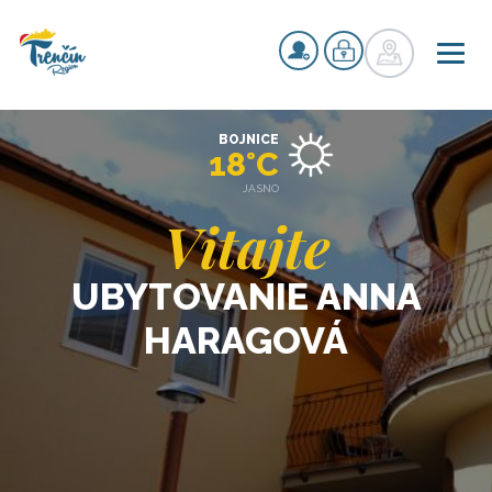
BOJNICE
18°C
JASNO
Vitajte
UBYTOVANIE ANNA
HARAGOVÁ