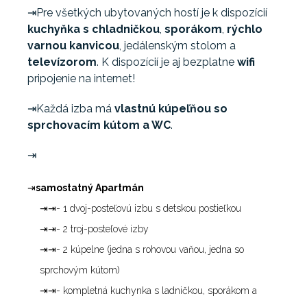
⇥Pre všetkých ubytovaných hostí je k dispozícií
kuchyňka s chladničkou
,
sporákom
,
rýchlo
varnou kanvicou
, jedálenským stolom a
televízorom
. K dispozícií je aj bezplatne
wifi
pripojenie na internet!
⇥Každá izba má
vlastnú kúpeľňou so
sprchovacím kútom a WC
.
⇥
⇥
samostatný Apartmán
⇥⇥- 1 dvoj-posteľovú izbu s detskou postieľkou
⇥⇥- 2 troj-posteľové izby
⇥⇥- 2 kúpelne (jedna s rohovou vaňou, jedna so
sprchovým kútom)
⇥⇥- kompletná kuchynka s ladničkou, sporákom a