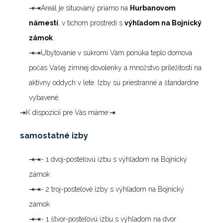
⇥⇥Areál je situovaný priamo na
Hurbanovom
námestí
, v tichom prostredí s
výhľadom na Bojnický
zámok
.
⇥⇥Ubytovanie v súkromí Vám ponúka teplo domova
počas Vašej zimnej dovolenky a množstvo príležitostí na
aktívny oddych v lete. Izby sú priestranné a štandardne
vybavené.
⇥K dispozícií pre Vás máme:⇥
samostatné izby
⇥⇥- 1 dvoj-posteľovú izbu s výhľadom na Bojnický
zámok
⇥⇥- 2 troj-posteľové izby s výhľadom na Bojnický
zámok
⇥⇥- 1 štvor-posteľovú izbu s výhľadom na dvor