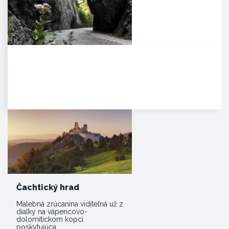
Manínska tiesňava
Iba najcitlivejšie uši poetických
duší tulákov dokážu zachytiť
clivú melódiu vzácnej…
Čachtický hrad
Malebná zrúcanina viditeľná už z
diaľky na vápencovo-
dolomitickom kopci
poskytujúca…