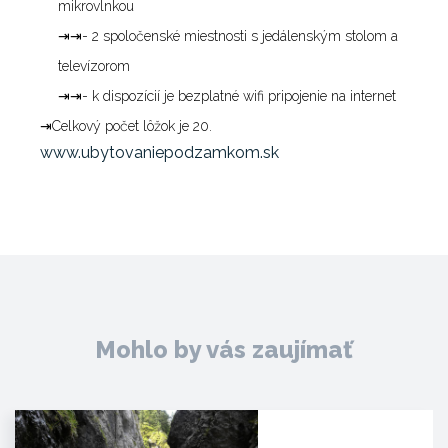
mikrovlnkou
⇥⇥- 2 spoločenské miestnosti s jedálenským stolom a
televízorom
⇥⇥- k dispozícií je bezplatné wifi pripojenie na internet
⇥Celkový počet lôžok je 20.
www.ubytovaniepodzamkom.sk
Mohlo by vás zaujímať