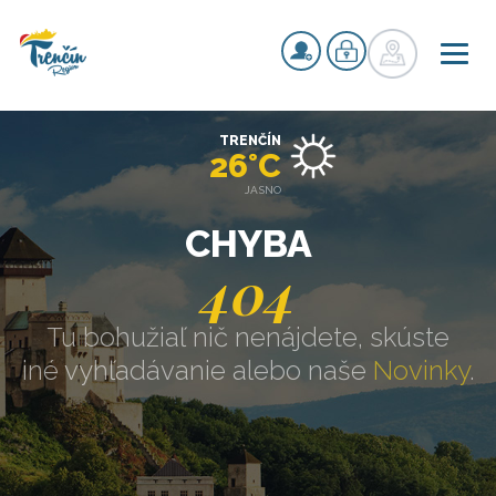
TRENČÍN
26°C
JASNO
CHYBA
404
Tu bohužiaľ nič nenájdete, skúste
iné vyhľadávanie alebo naše
Novinky
.