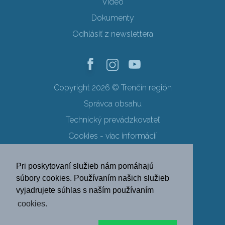
Video
Dokumenty
Odhlásiť z newslettera
Copyright 2026 © Trenčín región
Správca obsahu
Technický prevádzkovateľ
Cookies - viac informácií
Obchodné podmienky
Pri poskytovaní služieb nám pomáhajú
Ochrana osobných údajov
súbory cookies. Používaním našich služieb
vyjadrujete súhlas s naším používaním
SK
EN
DE
PL
cookies.
FR
RU
HU
UK