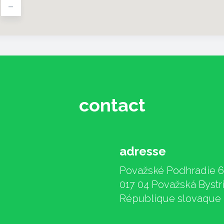
-
contact
adresse
Považské Podhradie 6
017 04 Považská Bystr
République slovaque