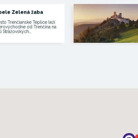
pele Zelená žaba
sto Trenčianske Teplice leží
erovýchodne od Trenčína na
tí Strážovských…