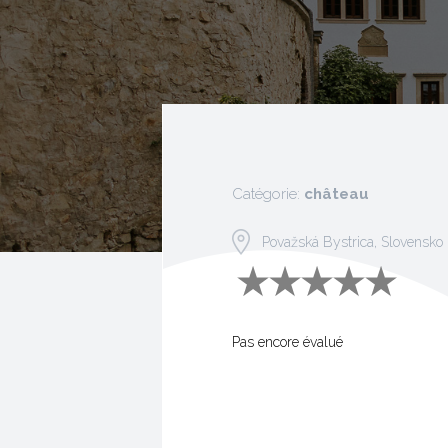
Catégorie:
château
Považská Bystrica, Slovensko
Pas encore évalué