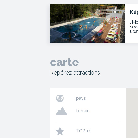
Kú
. Me
sev
úpä
carte
Repérez attractions
pays
terrain
TOP 10