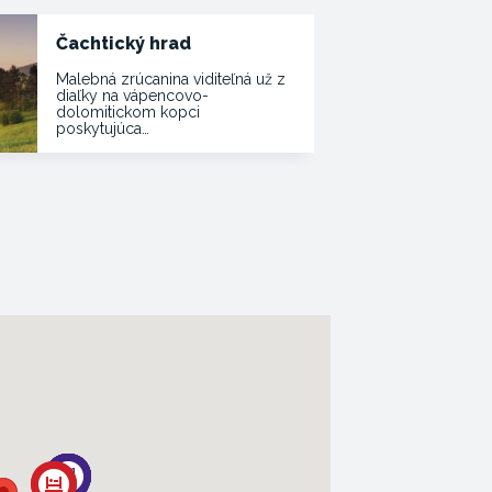
Čachtický hrad
Malebná zrúcanina viditeľná už z
diaľky na vápencovo-
dolomitickom kopci
poskytujúca…