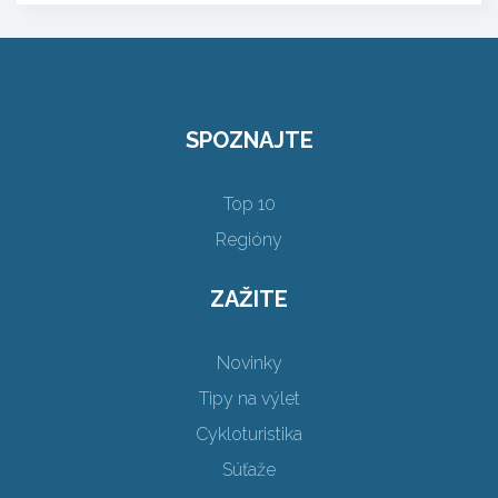
SPOZNAJTE
Top 10
Regióny
ZAŽITE
Novinky
Tipy na výlet
Cykloturistika
Súťaže