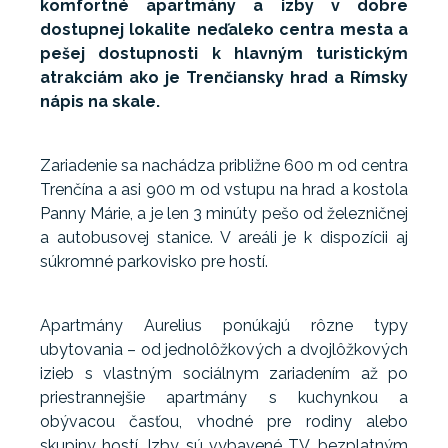
komfortné apartmány a izby v dobre
dostupnej lokalite neďaleko centra mesta a
pešej dostupnosti k hlavným turistickým
atrakciám ako je Trenčiansky hrad a Rímsky
nápis na skale.
Zariadenie sa nachádza približne 600 m od centra
Trenčína a asi 900 m od vstupu na hrad a kostola
Panny Márie, a je len 3 minúty pešo od železničnej
a autobusovej stanice. V areáli je k dispozícii aj
súkromné parkovisko pre hostí.
Apartmány Aurelius ponúkajú rôzne typy
ubytovania – od jednolôžkových a dvojlôžkových
izieb s vlastným sociálnym zariadením až po
priestrannejšie apartmány s kuchynkou a
obývacou časťou, vhodné pre rodiny alebo
skupiny hostí. Izby sú vybavené TV, bezplatným