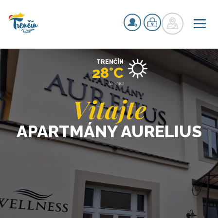
TRENČÍN
28°C
JASNO
Vitajte
APARTMÁNY AURELIUS