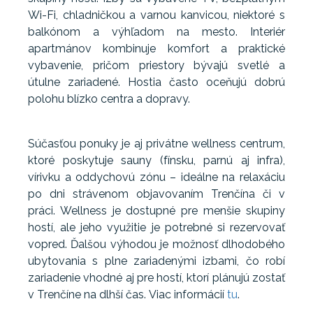
Wi-Fi, chladničkou a varnou kanvicou, niektoré s
balkónom a výhľadom na mesto. Interiér
apartmánov kombinuje komfort a praktické
vybavenie, pričom priestory bývajú svetlé a
útulne zariadené. Hostia často oceňujú dobrú
polohu blízko centra a dopravy.
Súčasťou ponuky je aj privátne wellness centrum,
ktoré poskytuje sauny (fínsku, parnú aj infra),
vírivku a oddychovú zónu – ideálne na relaxáciu
po dni strávenom objavovaním Trenčína či v
práci. Wellness je dostupné pre menšie skupiny
hostí, ale jeho využitie je potrebné si rezervovať
vopred. Ďalšou výhodou je možnosť dlhodobého
ubytovania s plne zariadenými izbami, čo robí
zariadenie vhodné aj pre hostí, ktorí plánujú zostať
v Trenčíne na dlhší čas. Viac informácií
tu
.