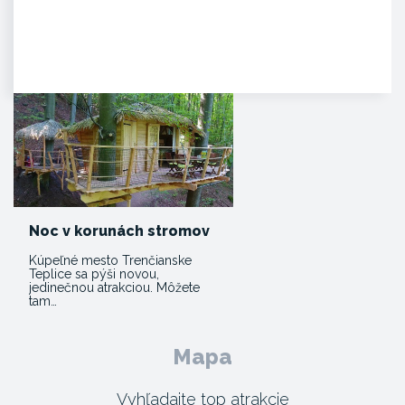
Agropenzión Adam
Oddych v prekrásnom
prírodnom prostredí
myjavských kopaníc. . Strávte
víkend v…
Noc v korunách stromov
Kúpeľné mesto Trenčianske
Teplice sa pýši novou,
jedinečnou atrakciou. Môžete
tam…
Mapa
Vyhľadajte top atrakcie