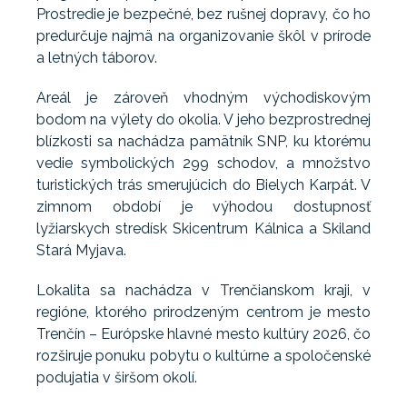
Prostredie je bezpečné, bez rušnej dopravy, čo ho
predurčuje najmä na organizovanie škôl v prírode
a letných táborov.
Areál je zároveň vhodným východiskovým
bodom na výlety do okolia. V jeho bezprostrednej
blízkosti sa nachádza pamätník SNP, ku ktorému
vedie symbolických 299 schodov, a množstvo
turistických trás smerujúcich do Bielych Karpát. V
zimnom období je výhodou dostupnosť
lyžiarskych stredísk Skicentrum Kálnica a Skiland
Stará Myjava.
Lokalita sa nachádza v Trenčianskom kraji, v
regióne, ktorého prirodzeným centrom je mesto
Trenčín – Európske hlavné mesto kultúry 2026, čo
rozširuje ponuku pobytu o kultúrne a spoločenské
podujatia v širšom okolí.