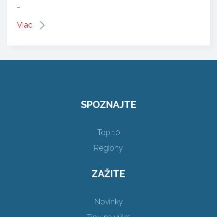
…
Viac
SPOZNAJTE
Top 10
Regióny
ZAŽITE
Novinky