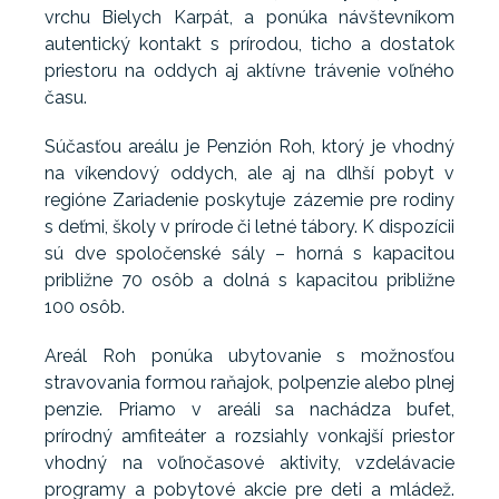
vrchu Bielych Karpát, a ponúka návštevníkom
autentický kontakt s prírodou, ticho a dostatok
priestoru na oddych aj aktívne trávenie voľného
času.
Súčasťou areálu je Penzión Roh, ktorý je vhodný
na víkendový oddych, ale aj na dlhší pobyt v
regióne Zariadenie poskytuje zázemie pre rodiny
s deťmi, školy v prírode či letné tábory. K dispozícii
sú dve spoločenské sály – horná s kapacitou
približne 70 osôb a dolná s kapacitou približne
100 osôb.
Areál Roh ponúka ubytovanie s možnosťou
stravovania formou raňajok, polpenzie alebo plnej
penzie. Priamo v areáli sa nachádza bufet,
prírodný amfiteáter a rozsiahly vonkajší priestor
vhodný na voľnočasové aktivity, vzdelávacie
programy a pobytové akcie pre deti a mládež.