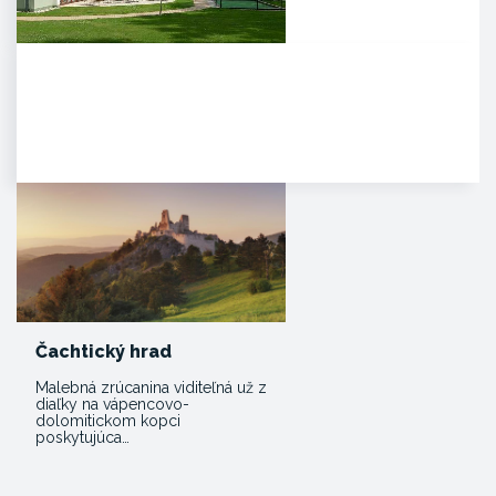
Agropenzión Adam
Oddych v prekrásnom
prírodnom prostredí
myjavských kopaníc. . Strávte
víkend v…
Čachtický hrad
Malebná zrúcanina viditeľná už z
diaľky na vápencovo-
dolomitickom kopci
poskytujúca…