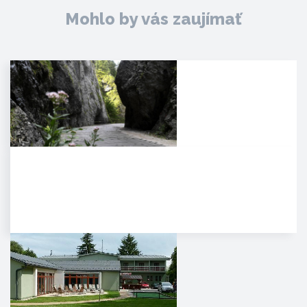
Mohlo by vás zaujímať
Manínska tiesňava
Iba najcitlivejšie uši poetických
duší tulákov dokážu zachytiť
clivú melódiu vzácnej…