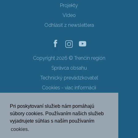
Projekty
Video
Odhlásiť z newslettera
Copyright 2026 © Trenčín región
Správca obsahu
Technický prevádzkovateľ
Cookies - viac informácií
Obchodné podmienky
Pri poskytovaní služieb nám pomáhajú
Ochrana osobných údajov
súbory cookies. Používaním našich služieb
vyjadrujete súhlas s naším používaním
SK
EN
DE
PL
cookies.
FR
RU
HU
UK