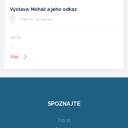
Výstava: Moháč a jeho odkaz
Trenčín, Slovensko
AKCIA
…
Viac
SPOZNAJTE
Top 10