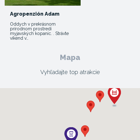
Agropenzión Adam
Oddych v prekrásnom
prírodnom prostredí
myjavských kopaníc. . Strávte
víkend v…
Mapa
Vyhľadajte top atrakcie