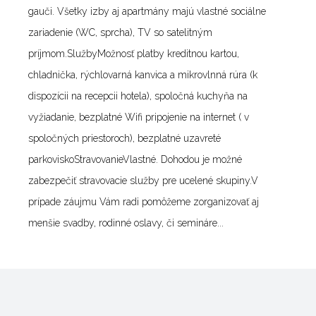
gauči. Všetky izby aj apartmány majú vlastné sociálne
zariadenie (WC, sprcha), TV so satelitným
príjmom.SlužbyMožnosť platby kreditnou kartou,
chladnička, rýchlovarná kanvica a mikrovlnná rúra (k
dispozícii na recepcii hotela), spoločná kuchyňa na
vyžiadanie, bezplatné Wifi pripojenie na internet ( v
spoločných priestoroch), bezplatné uzavreté
parkoviskoStravovanieVlastné. Dohodou je možné
zabezpečiť stravovacie služby pre ucelené skupiny.V
prípade záujmu Vám radi pomôžeme zorganizovať aj
menšie svadby, rodinné oslavy, či semináre...