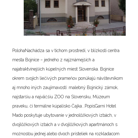
PolohaNachádza sa v tichom prostredí, v blízkosti centra
mesta Bojnice – jedného z najznámejších a
najatraktvínejších kúpeľných miest Slovenska. Bojnice
okrem svojich liečivých prameňov ponúkajú návštevníkom
aj mnoho iných zaujímavostí: malebný Bojnický zámok,
najstaršiu a najväčšiu ZOO na Slovensku, Múzeum
praveku, či termálne kúpalisko Čajka...PopisGarni Hotel
Mado poskytuje ubytovanie v jednolôžkových izbách, v
dvojlôžkových izbách a v dvojlôžkových apartmánoch s
možnosťou jednej alebo dvoch prísteliek na rozkladacom