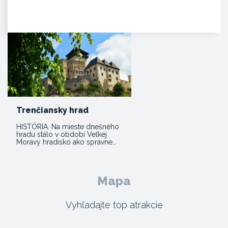
diaľky na vápencovo-
dolomitickom kopci
poskytujúca…
Trenčiansky hrad
HISTÓRIA. Na mieste dnešného
hradu stálo v období Veľkej
Moravy hradisko ako správne…
Mapa
Vyhľadajte top atrakcie