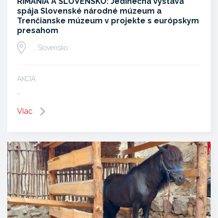
RIMANIA A SLOVENSKO: Jedinečná výstava
spája Slovenské národné múzeum a
Trenčianske múzeum v projekte s európskym
presahom
, Slovensko
AKCIA
…
Viac