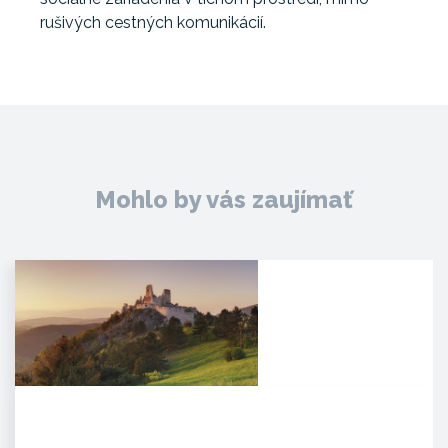
rušivých cestných komunikácií.
Mohlo by vás zaujímať
Čachtický hrad
Malebná zrúcanina viditeľná už z