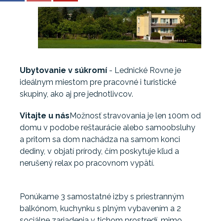
Ubytovanie v súkromí
- Lednické Rovne je
ideálnym miestom pre pracovné i turistické
skupiny, ako aj pre jednotlivcov.
Vitajte u nás
Možnosť stravovania je len 100m od
domu v podobe reštaurácie alebo samoobsluhy
a pritom sa dom nachádza na samom konci
dediny, v objatí prírody, čím poskytuje kľud a
nerušený relax po pracovnom vypätí.
Ponúkame 3 samostatné izby s priestranným
balkónom, kuchynku s plným vybavením a 2
sociálne zariadenia v tichom prostredí, mimo