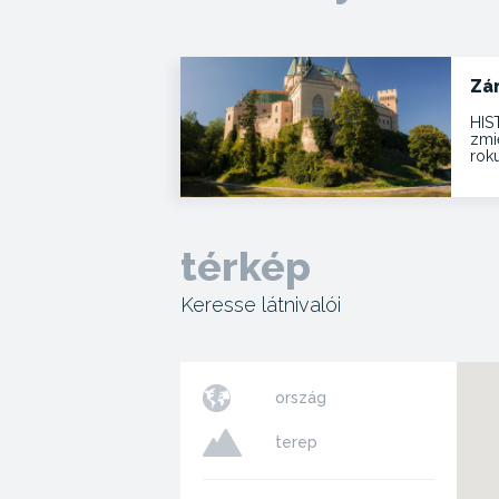
Zá
HIS
zmie
roku
térkép
Keresse látnivalói
ország
terep