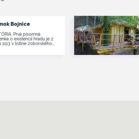
mok Bojnice
TÓRIA. Prvá písomná
nka o existencii hradu je z
 1113 v listine zoborského…