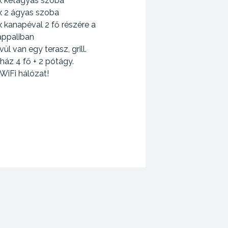
 x kétágyas szoba
 x 2 ágyas szoba
x kanapéval 2 fő részére a
appaliban
vül van egy terasz, grill.
ház 4 fő + 2 pótágy.
WiFi hálózat!