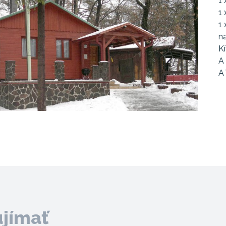
1
1
1 
n
Kí
A 
A 
ujímať