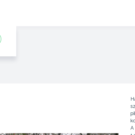
H
s
pi
k
A 