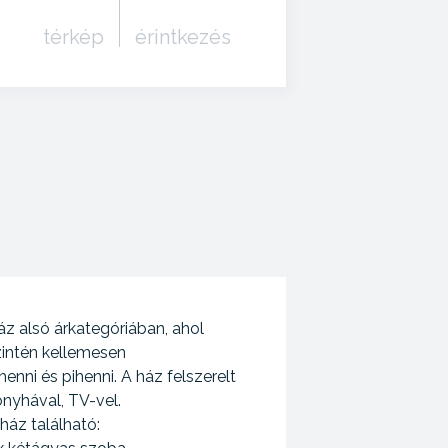
térkép
érintkezés
áz alsó árkategóriában, ahol
zintén kellemesen
henni és pihenni. A ház felszerelt
onyhával, TV-vel.
ház található: