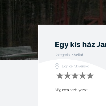
Egy kis ház J
Kategória:
házikó
Bojnice, Slovensko
Még nem osztályozott