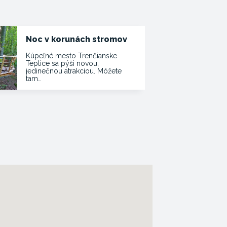
Noc v korunách stromov
Kúpeľné mesto Trenčianske
Teplice sa pýši novou,
jedinečnou atrakciou. Môžete
tam…