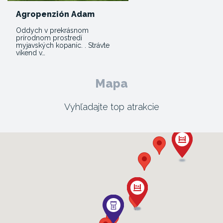
Agropenzión Adam
Oddych v prekrásnom
prírodnom prostredí
myjavských kopaníc. . Strávte
víkend v…
Mapa
Vyhľadajte top atrakcie