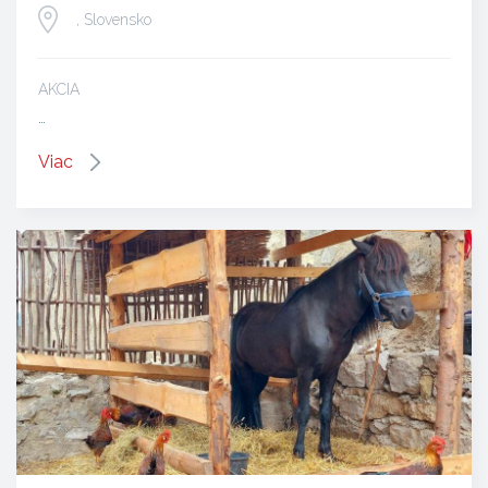
, Slovensko
AKCIA
…
Viac