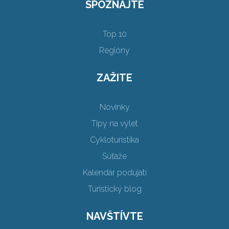
SPOZNAJTE
Top 10
Regióny
ZAŽITE
Novinky
Tipy na výlet
Cykloturistika
Súťaže
Kalendár podujatí
Turistický blog
NAVŠTÍVTE