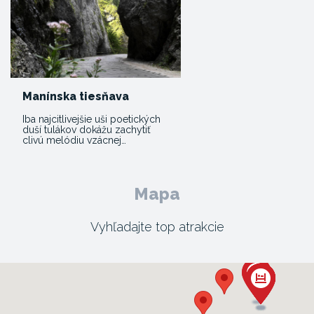
Manínska tiesňava
Iba najcitlivejšie uši poetických
duší tulákov dokážu zachytiť
clivú melódiu vzácnej…
Mapa
Vyhľadajte top atrakcie