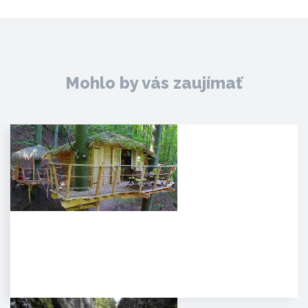
Mohlo by vás zaujímať
Noc v korunách stromov
Kúpeľné mesto Trenčianske
Teplice sa pýši novou,
jedinečnou atrakciou. Môžete
tam…