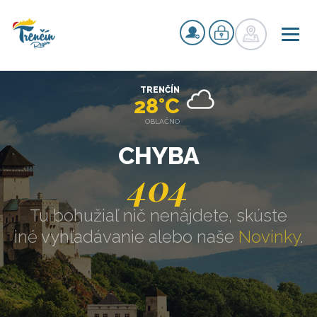
TRENČÍN
28°C
OBLAČNO
CHYBA
404
Tu bohužiaľ nič nenájdete, skúste
iné vyhľadávanie alebo naše
Novinky
.