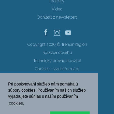
Projekty
Video
Odhlásiť z newslettera
Copyright 2026 © Trenčín región
Správca obsahu
Technický prevádzkovateľ
Cookies - viac informácií
Obchodné podmienky
Pri poskytovaní služieb nám pomáhajú
Ochrana osobných údajov
súbory cookies. Používaním našich služieb
vyjadrujete súhlas s naším používaním
SK
EN
DE
PL
cookies.
FR
RU
HU
UK