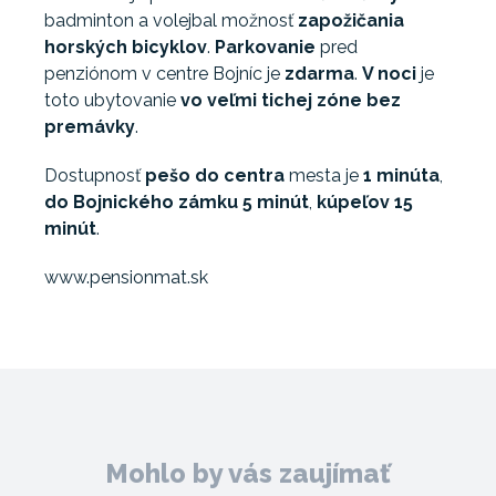
badminton a volejbal možnosť
zapožičania
horských bicyklov
.
Parkovanie
pred
penziónom v centre Bojníc je
zdarma
.
V noci
je
toto ubytovanie
vo veľmi tichej zóne bez
premávky
.
Dostupnosť
pešo do centra
mesta je
1 minúta
,
do Bojnického zámku 5 minút
,
kúpeľov 15
minút
.
www.pensionmat.sk
Mohlo by vás zaujímať