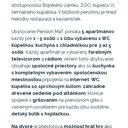
dostupnosťou Bojnikého zámku, ZOO, kúpeľov či
termálneho kúpaliska. V blízkosti penziónu je hneď
niekoľko reštaurácií a kaviarničiek.
Ubytovanie Pension MaT ponúka
5 apartmánov
,
každý pre
1 - 5 osôb
a
1 izbu vybavenú s WC
,
kúpeľňou
,
kuchyňa s chladničkou pre 3 až 5
osôb
. Každý apartmán je vybavený
farebným
televízorom
a
rádiom
, okrem toho ubytovanie
obsahuje
spoločné priestory
ako sú
kuchynka
s kompletným vybavením
,
spoločenskou
miestnosťou
pripojenia na
internet
,
WC
,
kúpeľňa so sprchovým kútom
,
záhradné
drevené
sedenie pod altánkom
, ktoré je
spojené s
grilovaním
na prenosnom grile s
večerným osvetlením pre každú izbu osobitne,
detský kútik s hojdačkou
.
Na dvore
je priestorová
možnosť hrať hry
ako