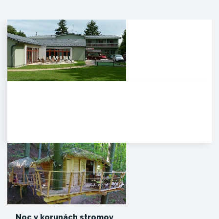
Agropenzión Adam
Oddych v prekrásnom
prírodnom prostredí
myjavských kopaníc. . Strávte
víkend v…
Noc v korunách stromov