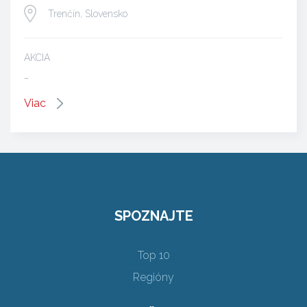
Trenčín, Slovensko
AKCIA
…
Viac
SPOZNAJTE
Top 10
Regióny