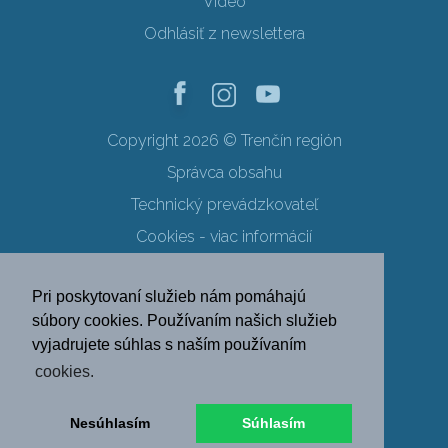
Video
Odhlásiť z newslettera
Copyright 2026 © Trenčín región
Správca obsahu
Technický prevádzkovateľ
Cookies - viac informácií
Obchodné podmienky
Pri poskytovaní služieb nám pomáhajú
Ochrana osobných údajov
súbory cookies. Používaním našich služieb
vyjadrujete súhlas s naším používaním
SK
EN
DE
PL
cookies.
FR
RU
HU
UK
Nesúhlasím
Súhlasím