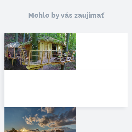
Mohlo by vás zaujímať
Noc v korunách stromov
Kúpeľné mesto Trenčianske
Teplice sa pýši novou,
jedinečnou atrakciou. Môžete
tam…