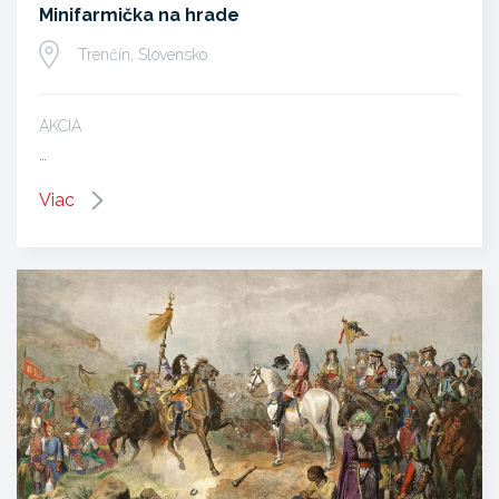
Minifarmička na hrade
Trenčín, Slovensko
AKCIA
…
Viac