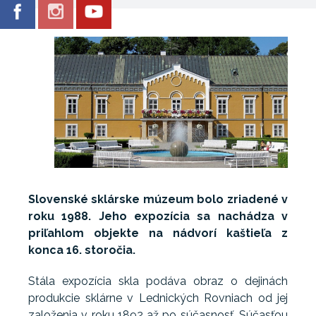
Slovenské sklárske múzeum bolo zriadené v
roku 1988. Jeho expozícia sa nachádza v
priľahlom objekte na nádvorí kaštieľa z
konca 16. storočia.
Stála expozícia skla podáva obraz o dejinách
produkcie sklárne v Lednických Rovniach od jej
založenia v roku 1892 až po súčasnosť. Súčasťou