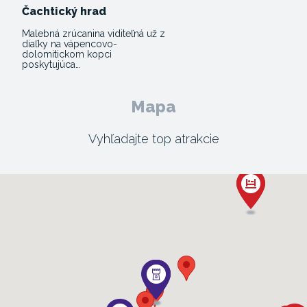
Čachtický hrad
Malebná zrúcanina viditeľná už z
diaľky na vápencovo-
dolomitickom kopci
poskytujúca…
Mapa
Vyhľadajte top atrakcie