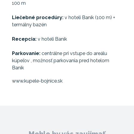
100 m
Liečebné procedúry:
v hoteli Baník (100 m) +
termálny bazén
Recepcia:
v hoteli Baník
Parkovanie:
centrálne pri vstupe do areálu
kúpeľov , možnosť parkovania pred hotelom
Baník
www.kupele-bojnice.sk
Mohlo by vás zaujímať