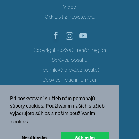
Video
Odhlásiť z newslettera
Copyright 2026 © Trenčín región
Správca obsahu
Technický prevádzkovateľ
Cookies - viac informácií
Obchodné podmienky
Pri poskytovaní služieb nám pomáhajú
Ochrana osobných údajov
súbory cookies. Používaním našich služieb
vyjadrujete súhlas s naším používaním
SK
EN
DE
PL
cookies.
FR
RU
HU
UK
Nesúhlasím
Súhlasím