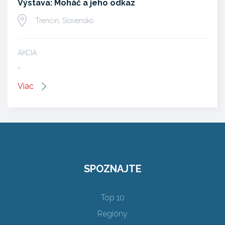
Výstava: Moháč a jeho odkaz
Trenčín, Slovensko
AKCIA
…
Viac
SPOZNAJTE
Top 10
Regióny