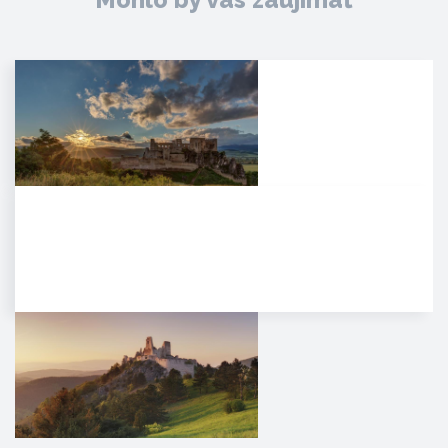
Hrad Beckov
Dominantný a majestátny. Taký
je hrad Beckov. Vyrastá zo
skaly, je s ňou spätý ako sú s…