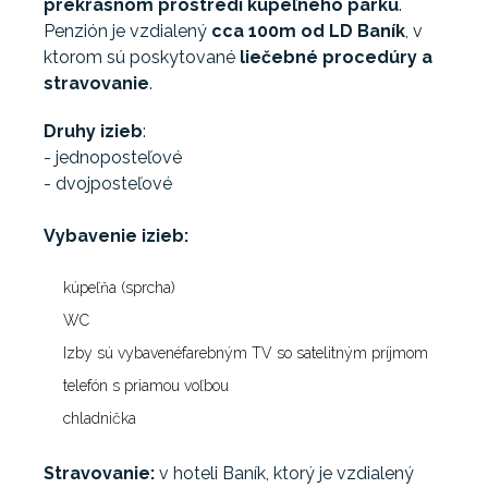
prekrásnom prostredí kupeľného parku
.
Penzión je vzdialený
cca 100m od LD Baník
, v
ktorom sú poskytované
liečebné procedúry a
stravovanie
.
Druhy izieb
:
- jednoposteľové
- dvojposteľové
Vybavenie izieb:
kúpeľňa (sprcha)
WC
Izby sú vybavenéfarebným TV so satelitným príjmom
telefón s priamou voľbou
chladnička
Stravovanie:
v hoteli Baník, ktorý je vzdialený