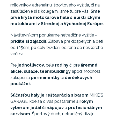
milovníkov adrenalínu, športového vyžitia, či na
zasúťaženie si s kolegami, sme tu pre Vás!
Sme
prvá krytá motokárová hala s elektrickými
motokárami v Strednej a Východnej Európe.
Návštevníkom ponúkame netradičné vyžitie -
prídite si zajazdiť
. Zábava pre dospelých a deti
od 125cm, po celý týždeň, od rána do neskorého
večera.
Pre
jednotlivcov
, celé
rodiny
či pre
firemné
akcie, súťaže, teambuildingy
apod. Možnosť
zakúpenia
permanentky
či
darčekových
poukážok
.
Súčasťou haly je reštaurácia s barom
MIKE´S
GARAGE, kde sa o Vás postaráme
širokým
výberom jedál či nápojov
a
profesionálnym
servisom
. Športový duch, netradičný dizajn,