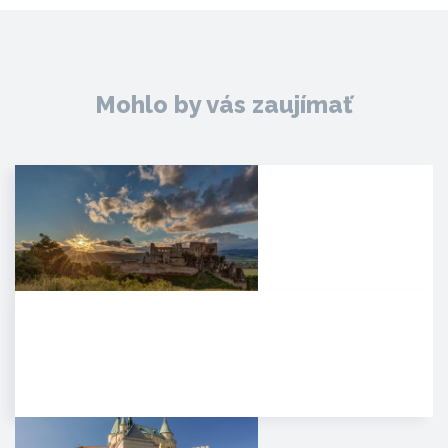
Mohlo by vás zaujímať
Hrad Beckov
Dominantný a majestátny. Taký
je hrad Beckov. Vyrastá zo
skaly, je s ňou spätý ako sú s…