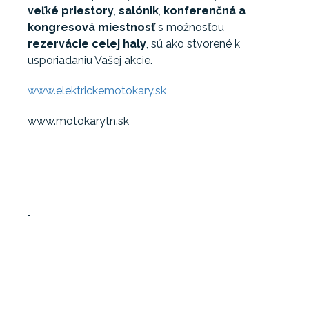
veľké priestory
,
salónik
,
konferenčná a
kongresová miestnosť
s možnosťou
rezervácie celej
haly
, sú ako stvorené k
usporiadaniu Vašej akcie.
www.elektrickemotokary.sk
www.motokarytn.sk
.