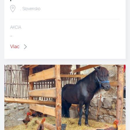
, Slovensko
AKCIA
…
Viac