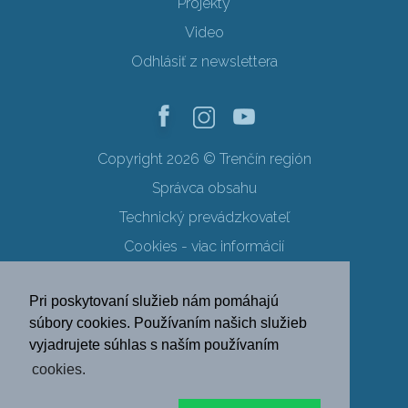
Projekty
Video
Odhlásiť z newslettera
Copyright 2026 © Trenčín región
Správca obsahu
Technický prevádzkovateľ
Cookies - viac informácií
Obchodné podmienky
Pri poskytovaní služieb nám pomáhajú
Ochrana osobných údajov
súbory cookies. Používaním našich služieb
vyjadrujete súhlas s naším používaním
SK
EN
DE
PL
cookies.
FR
RU
HU
UK