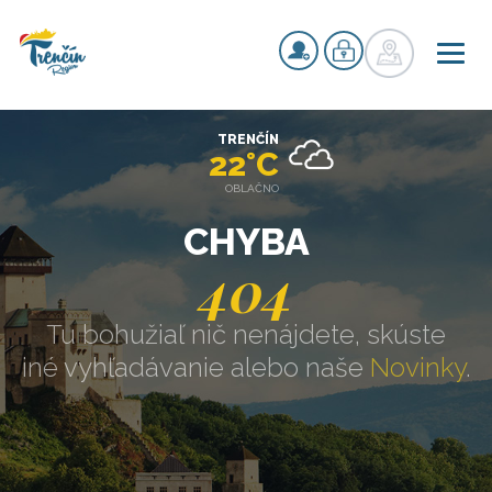
TRENČÍN
22°C
OBLAČNO
CHYBA
404
Tu bohužiaľ nič nenájdete, skúste
iné vyhľadávanie alebo naše
Novinky
.