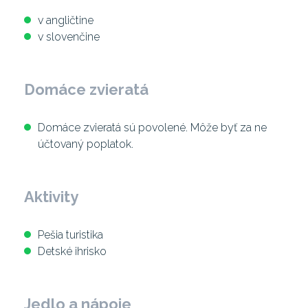
v angličtine
v slovenčine
Domáce zvieratá
Domáce zvieratá sú povolené. Môže byť za ne
účtovaný poplatok.
Aktivity
Pešia turistika
Detské ihrisko
Jedlo a nápoje