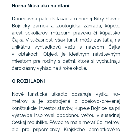
Horná Nitra ako na dlani
Donedávna patrili k lákadlám hornej Nitry hlavne
Bojnický zámok a zoologická záhrada, kúpele,
areál sokoliarov, múzeum praveku či kúpalisko
Čajka. V súčasnosti však turisti môžu zavítať aj na
unikátnu vyhliadkovú vežu s názvom Čajka
v oblakoch. Objekt je ideálnym návštevným
miestom pre rodiny s deťmi, ktoré si vychutnajú
čarokrásny výhľad na široké okolie.
O ROZHLADNI
Nové turistické lákadlo dosahuje výšku 30-
metrov a je zostrojené z oceľovo-drevenej
konštrukcie. Investor stavby, Kúpele Bojnice, sa pri
výstavbe inšpiroval obdobnou vežou v susednej
Českej republike. Pôvodne mala merať 60 metrov,
ale pre pripomienky Krajského pamiatkového