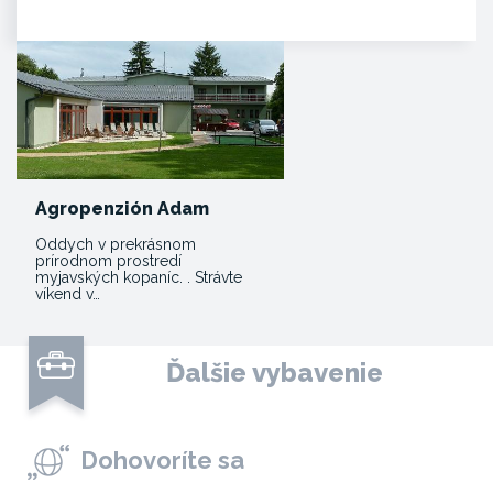
poskytujúca…
Agropenzión Adam
Oddych v prekrásnom
prírodnom prostredí
myjavských kopaníc. . Strávte
víkend v…
Ďalšie vybavenie
Dohovoríte sa