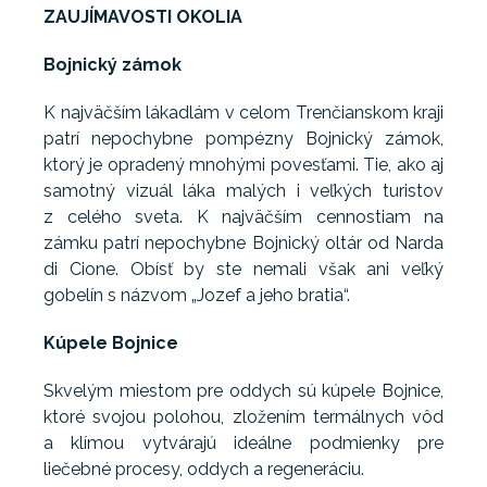
ZAUJÍMAVOSTI OKOLIA
Bojnický zámok
K najväčším lákadlám v celom Trenčianskom kraji
patrí nepochybne pompézny Bojnický zámok,
ktorý je opradený mnohými povesťami. Tie, ako aj
samotný vizuál láka malých i veľkých turistov
z celého sveta. K najväčším cennostiam na
zámku patrí nepochybne Bojnický oltár od Narda
di Cione. Obísť by ste nemali však ani veľký
gobelín s názvom „Jozef a jeho bratia“.
Kúpele Bojnice
Skvelým miestom pre oddych sú kúpele Bojnice,
ktoré svojou polohou, zložením termálnych vôd
a klímou vytvárajú ideálne podmienky pre
liečebné procesy, oddych a regeneráciu.