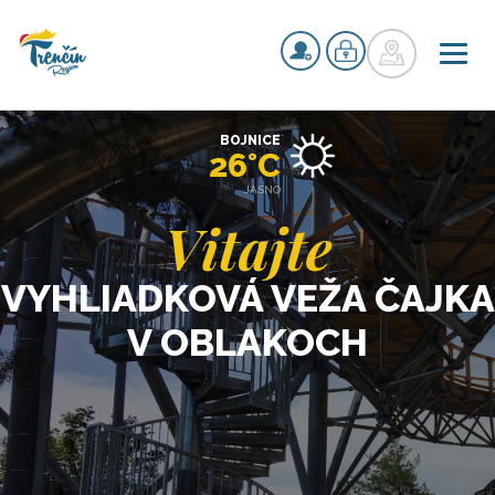
BOJNICE
26°C
JASNO
Vitajte
VYHLIADKOVÁ VEŽA ČAJKA
V OBLAKOCH