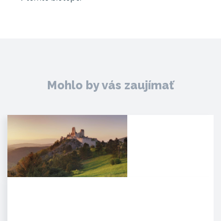
Mohlo by vás zaujímať
Čachtický hrad
Malebná zrúcanina viditeľná už z
diaľky na vápencovo-
dolomitickom kopci