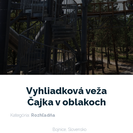
Vyhliadková veža
Čajka v oblakoch
Kategória:
Rozhľadňa
Bojnice, Slovensko