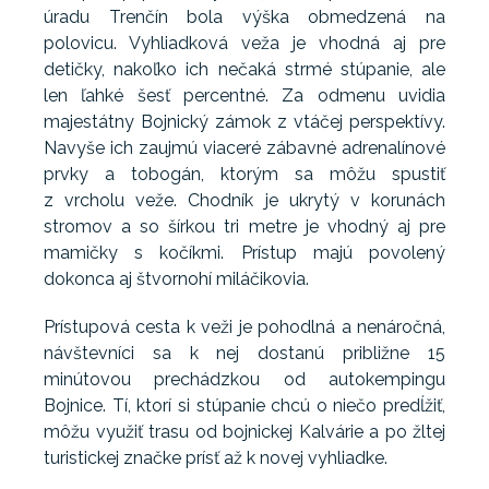
úradu Trenčín bola výška obmedzená na
polovicu. Vyhliadková veža je vhodná aj pre
detičky, nakoľko ich nečaká strmé stúpanie, ale
len ľahké šesť percentné. Za odmenu uvidia
majestátny Bojnický zámok z vtáčej perspektívy.
Navyše ich zaujmú viaceré zábavné adrenalínové
prvky a tobogán, ktorým sa môžu spustiť
z vrcholu veže. Chodník je ukrytý v korunách
stromov a so šírkou tri metre je vhodný aj pre
mamičky s kočíkmi. Prístup majú povolený
dokonca aj štvornohí miláčikovia.
Prístupová cesta k veži je pohodlná a nenáročná,
návštevníci sa k nej dostanú približne 15
minútovou prechádzkou od autokempingu
Bojnice. Tí, ktorí si stúpanie chcú o niečo predĺžiť,
môžu využiť trasu od bojnickej Kalvárie a po žltej
turistickej značke prísť až k novej vyhliadke.