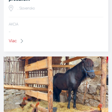
, Slovensko
AKCIA
…
Viac