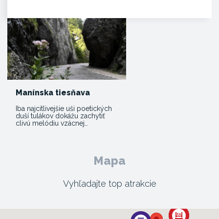
roku 1113 v listine zoborského…
Manínska tiesňava
Iba najcitlivejšie uši poetických
duší tulákov dokážu zachytiť
clivú melódiu vzácnej…
Mapa
Vyhľadajte top atrakcie