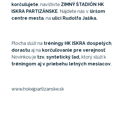
korčuľujete
, navštívte
ZIMNÝ ŠTADIÓN HK
ISKRA PARTIZÁNSKE
. Nájdete nás v
širšom
centre mesta
, na
ulici Rudolfa Jašíka.
Plocha slúži na
tréningy HK ISKRA
dospelých
,
dorastu
aj na
korčuľovanie pre verejnosť
.
Novinkou je
tzv. syntetický ľad,
ktorý slúži k
tréningom aj v priebehu letných mesiacov
.
www.hokejpartizanske.sk