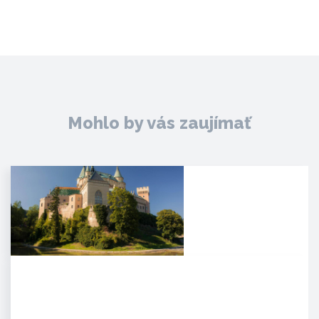
Mohlo by vás zaujímať
Zámok Bojnice
HISTÓRIA. Prvá písomná
zmienka o existencii hradu je z