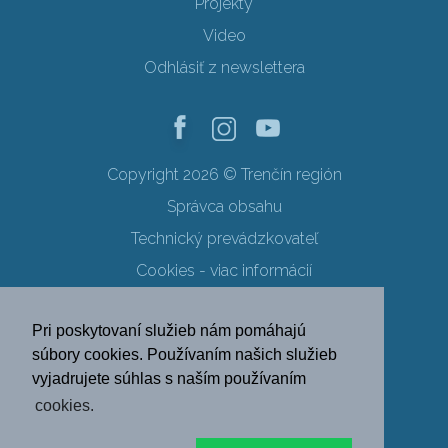
Projekty
Video
Odhlásiť z newslettera
Copyright 2026 © Trenčín región
Správca obsahu
Technický prevádzkovateľ
Cookies - viac informácií
Obchodné podmienky
Pri poskytovaní služieb nám pomáhajú
Ochrana osobných údajov
súbory cookies. Používaním našich služieb
vyjadrujete súhlas s naším používaním
SK
EN
DE
PL
cookies.
FR
RU
HU
UK