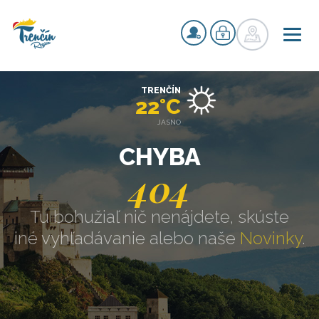
TRENČÍN
22°C
JASNO
CHYBA
404
Tu bohužiaľ nič nenájdete, skúste
iné vyhľadávanie alebo naše
Novinky
.