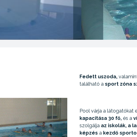
Fedett uszoda,
valamin
található a
sport zóna s
Pool várja a látogatókat
kapacitása 30 fő,
és a
v
szolgálja
az iskolák, a 
képzés
a
kezdő sporto