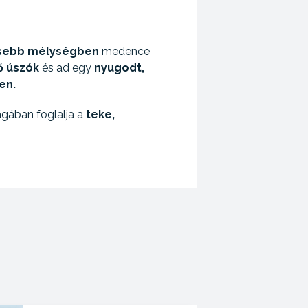
isebb mélységben
medence
ő úszók
és ad egy
nyugodt,
en.
agában foglalja a
teke,