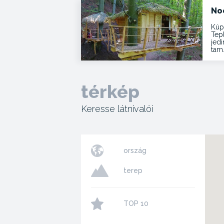
No
Kúp
Tep
jed
tam
térkép
Keresse látnivalói
ország
terep
TOP 10