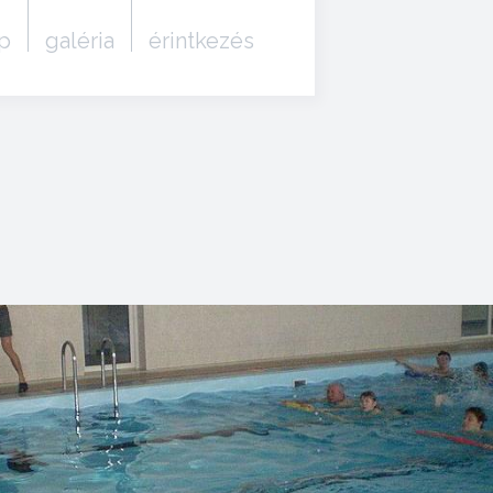
p
galéria
érintkezés