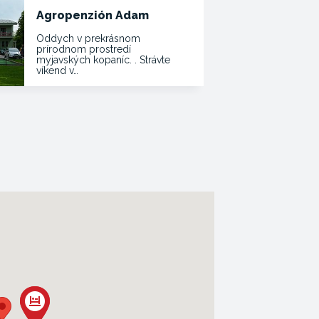
Agropenzión Adam
Oddych v prekrásnom
prírodnom prostredí
myjavských kopaníc. . Strávte
víkend v…