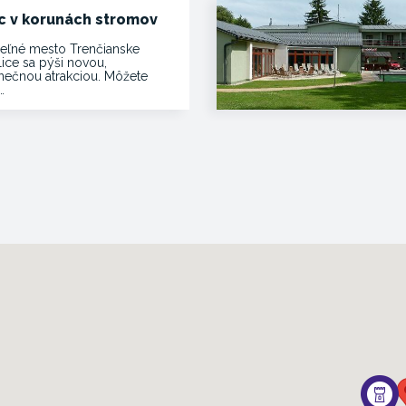
c v korunách stromov
eľné mesto Trenčianske
lice sa pýši novou,
inečnou atrakciou. Môžete
…