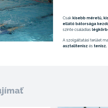
Csak
kisebb méretű, k
ellátó bátorsága kezd
szinte családias
légkörb
A szolgáltatási terület m
asztalitenisz
és
tenisz.
ujímať