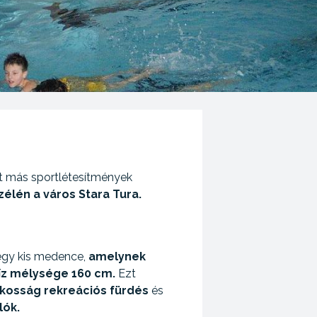
t más sportlétesítmények
zélén a város Stara Tura.
 egy kis medence,
amelynek
íz mélysége 160 cm.
Ezt
lakosság
rekreációs fürdés
és
lók.