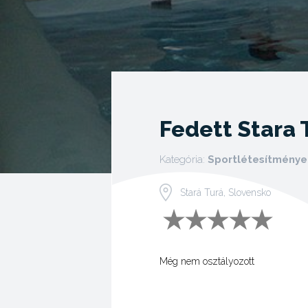
Fedett Stara 
Kategória:
Sportlétesítménye
Stará Turá, Slovensko
Még nem osztályozott