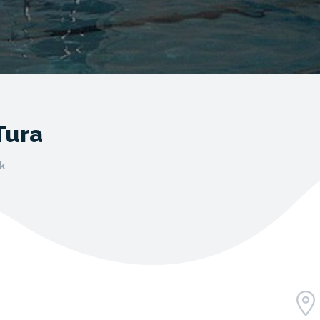
Tura
k