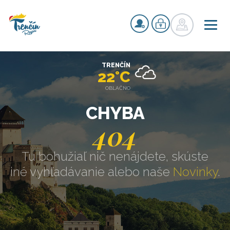
TRENČÍN
22°C
OBLAČNO
CHYBA
404
Tu bohužiaľ nič nenájdete, skúste
iné vyhľadávanie alebo naše
Novinky
.