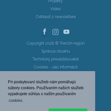
Projekty
Video
Odhlásiť z newslettera
Copyright 2026 © Trenčín región
Správca obsahu
Technický prevádzkovateľ
Cookies - viac informácií
Obchodné podmienky
Pri poskytovaní služieb nám pomáhajú
Ochrana osobných údajov
súbory cookies. Používaním našich služieb
vyjadrujete súhlas s naším používaním
SK
EN
DE
PL
cookies.
FR
RU
HU
UK