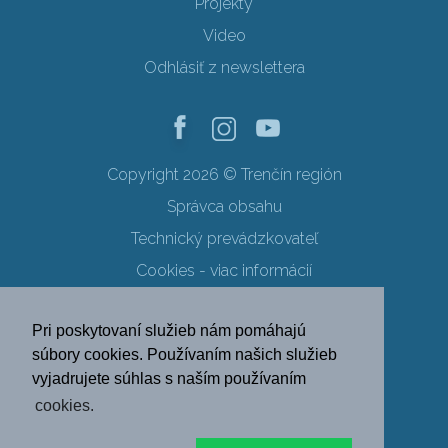
Projekty
Video
Odhlásiť z newslettera
Copyright 2026 © Trenčín región
Správca obsahu
Technický prevádzkovateľ
Cookies - viac informácií
Obchodné podmienky
Pri poskytovaní služieb nám pomáhajú
Ochrana osobných údajov
súbory cookies. Používaním našich služieb
vyjadrujete súhlas s naším používaním
SK
EN
DE
PL
cookies.
FR
RU
HU
UK