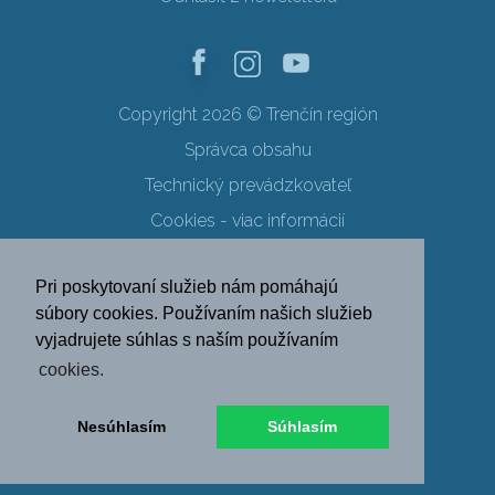
Copyright 2026 © Trenčín región
Správca obsahu
Technický prevádzkovateľ
Cookies - viac informácií
Obchodné podmienky
Pri poskytovaní služieb nám pomáhajú
Ochrana osobných údajov
súbory cookies. Používaním našich služieb
vyjadrujete súhlas s naším používaním
SK
EN
DE
PL
cookies.
FR
RU
HU
UK
Nesúhlasím
Súhlasím