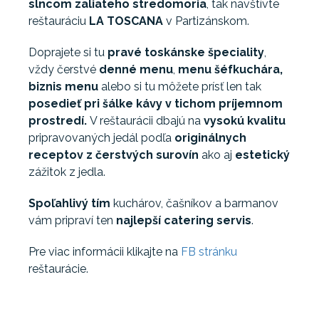
slncom zaliateho stredomoria
, tak navštívte
reštauráciu
LA TOSCANA
v Partizánskom.
Doprajete si tu
pravé toskánske špeciality
,
vždy čerstvé
denné menu
,
menu šéfkuchára,
biznis menu
alebo si tu môžete prísť len tak
posedieť pri šálke kávy
v tichom príjemnom
prostredí.
V reštaurácii dbajú na
vysokú kvalitu
pripravovaných jedál podľa
originálnych
receptov z čerstvých surovín
ako aj
estetický
zážitok z jedla.
Spoľahlivý tím
kuchárov, čašníkov a barmanov
vám pripraví ten
najlepší catering servis
.
Pre viac informácii klikajte na
FB stránku
reštaurácie.