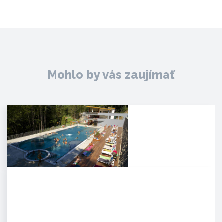
Mohlo by vás zaujímať
Kúpele Zelená žaba
. Mesto Trenčianske Teplice leží
severovýchodne od Trenčína na
úpätí Strážovských…