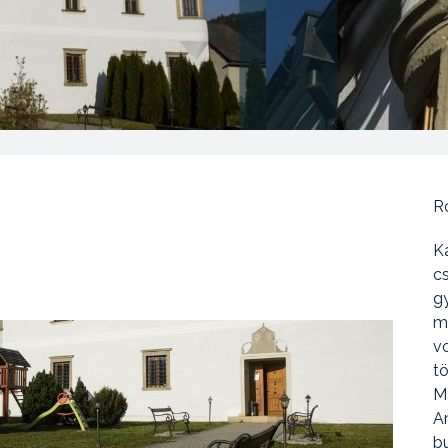
R
Ka
cs
g
m
vo
t
M
Am
bu