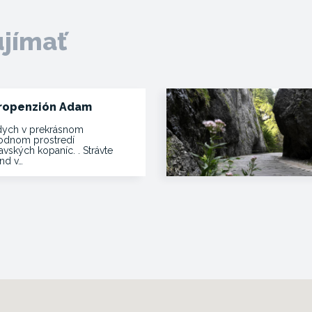
ujímať
ropenzión Adam
ych v prekrásnom
rodnom prostredí
vských kopaníc. . Strávte
end v…