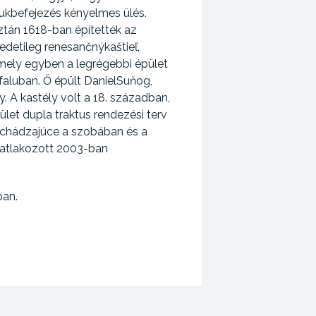
yukbefejezés kényelmes ülés.
ztán 1618-ban építették az
edetileg renesančnýkaštieľ,
mely egyben a legrégebbi épület
faluban. Ő épült DanielSuňog,
. A kastély volt a 18. században,
ület dupla traktus rendezési terv
nachádzajúce a szobában és a
csatlakozott 2003-ban
ban.