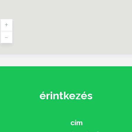
+
-
érintkezés
cím