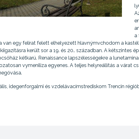
l
A
er
a
a 
 van egy felirat felett elhelyezett hlavnýmvchodom a kastély
igazításra került sor a 19. és 20.. században. A kétszintes ép
lépcsőház kétkarú. Renaissance lapszélességekre a lunetami
atosan vymeniliza egyenes. A teljes helyreállítás a várat 
 megóvása.
lis, idegenforgalmi és vzdelávacímstrediskom Trencin régió