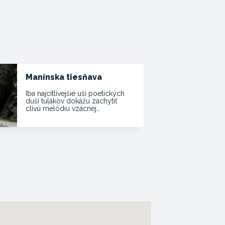
Manínska tiesňava
Iba najcitlivejšie uši poetických
duší tulákov dokážu zachytiť
clivú melódiu vzácnej…