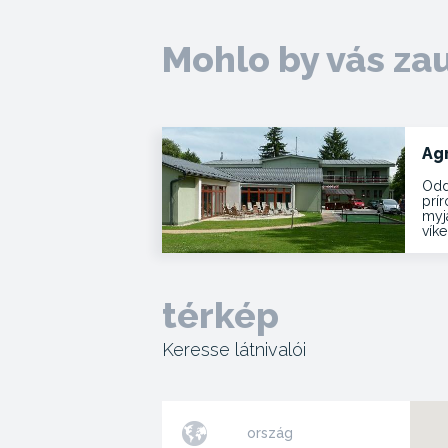
Mohlo by vás za
Ag
Odd
prí
myja
vík
térkép
Keresse látnivalói
ország