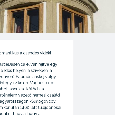
omantikus a csendes vidéki
štieľJasenica el van rejtve egy
endes helyen, a szívében, a
yönyörű Papradnianskej völgy
integy 12 km-re Vágbesterce
bci Jasenica. Kötődik a
örténelem vezető nemesi család
agyarországon -Suňogovcov.
ikor után 1460 lett tulajdonosai
datini, hagyja, hogy a