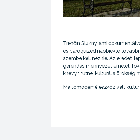
Trenčín Sluzny, ami dokumentálva
és baroquized naobjekte további ki
szembe kell néznie. Az eredeti 
gerendás mennyezet emeleti fokoz
knevyhnutnej kulturális örökség
Ma tomoderné eszköz vált kulturá