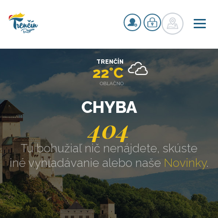
TRENČÍN
22°C
OBLAČNO
CHYBA
404
Tu bohužiaľ nič nenájdete, skúste
iné vyhľadávanie alebo naše
Novinky
.