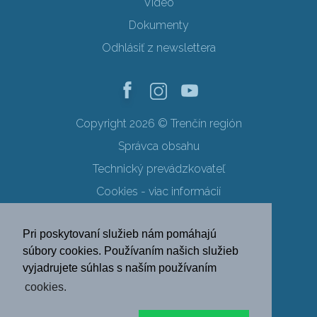
Video
Dokumenty
Odhlásiť z newslettera
Copyright 2026 © Trenčín región
Správca obsahu
Technický prevádzkovateľ
Cookies - viac informácií
Obchodné podmienky
Pri poskytovaní služieb nám pomáhajú
Ochrana osobných údajov
súbory cookies. Používaním našich služieb
vyjadrujete súhlas s naším používaním
SK
EN
DE
PL
cookies.
FR
RU
HU
UK