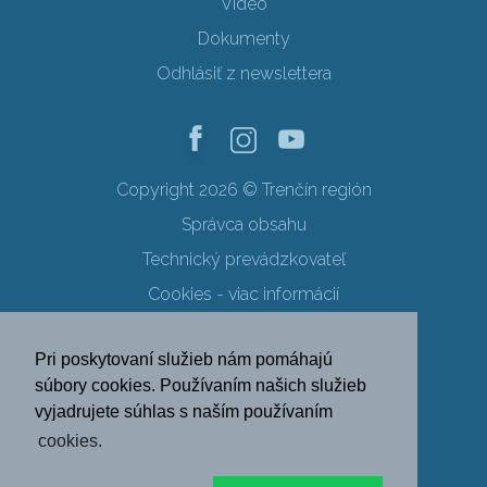
Video
Dokumenty
Odhlásiť z newslettera
Copyright 2026 © Trenčín región
Správca obsahu
Technický prevádzkovateľ
Cookies - viac informácií
Obchodné podmienky
Pri poskytovaní služieb nám pomáhajú
Ochrana osobných údajov
súbory cookies. Používaním našich služieb
vyjadrujete súhlas s naším používaním
SK
EN
DE
PL
cookies.
FR
RU
HU
UK