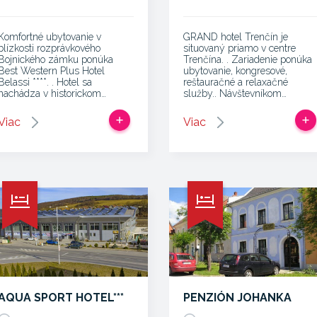
Komfortné ubytovanie v
GRAND hotel Trenčín je
blízkosti rozprávkového
situovaný priamo v centre
Bojnického zámku ponúka
Trenčína. . Zariadenie ponúka
Best Western Plus Hotel
ubytovanie, kongresové,
Belassi ****. . Hotel sa
reštauračné a relaxačné
nachádza v historickom…
služby.. Návštevníkom…
Viac
Viac
AQUA SPORT HOTEL***
PENZIÓN JOHANKA