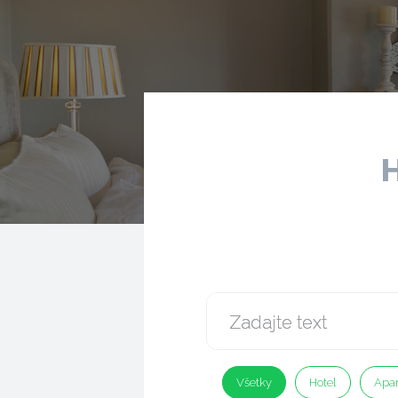
H
Všetky
Hotel
Apa