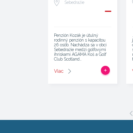
Sebedražie
Penzión Kozák je útulný
rodinný penzión s kapacitou
26 osôb. Nachádza sa v obci
Sebedražie medzi golfovými
ihriskami AGAMA Koš a Golf
Club Scotland…
Viac