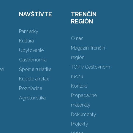
NAVŠTÍVTE
TRENČÍN
REGIÓN
Pamiatky
O nás
Kultúra
Magazín Trenčín
Ubytovanie
región
Gastronómia
TOP v Cestovnom
tí
Šport a turistika
ruchu
Kúpele a relax
Kontakt
Rozhľadne
Propagačné
Agroturistika
materiály
Dokumenty
Projekty