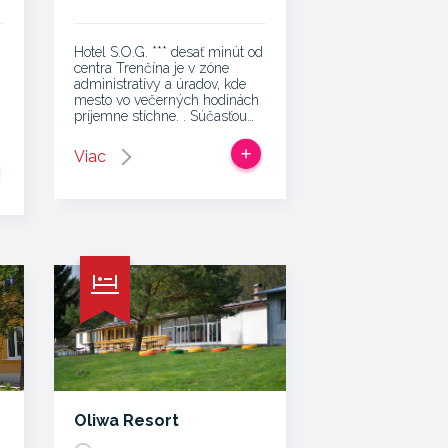
Hotel S.O.G. *** desať minút od
centra Trenčína je v zóne
administratívy a úradov, kde
mesto vo večerných hodinách
príjemne stíchne. . Súčasťou…
Viac
Oliwa Resort