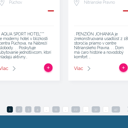
Púchov
Nitrianske Pravno
. AQUA SPORT HOTEL***
. PENZIÓN JOHANKA je
je moderný hotel v blízkosti
zrekonštruovaná usadlosť z 18
centra Púchova, na Nábreží
storočia priamo v centre
slobody. . . Poskytuje
Nitrianskeho Pravna. . . Dom
ubytovanie jednotlivcom, ktorí
má čaro histórie a novodobý
hľadajú aktívny…
komfort …
Viac
Viac
1
2
3
4
…
11
…
22
…
32
…
42