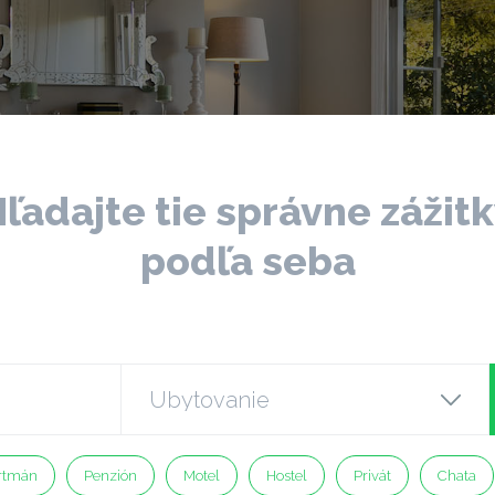
ľadajte tie správne zážit
podľa seba
rtmán
Penzión
Motel
Hostel
Privát
Chata