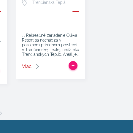
Trenčianska Teplá
. . Rekreačné zariadenie Oliwa
.
Resort sa nachádza v
pokojnom prírodnom prostredí
v Trenčianskej Teplej, neďaleko
Trenčianskych Teplíc. Areál je…
Viac