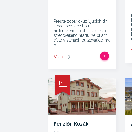
Prežite zopár okúzľujúcich dní
a nocí pod strechou
historického hotela tak blízko
stredovekého hradu, že priam
cítite v stenách pulzovať dejiny.
V…
Viac
Penzión Kozák