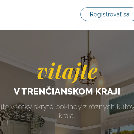
Registrovať sa
vitajte
V TRENČIANSKOM KRAJI
jte všetky skryté poklady z rôznych kúto
kraja.