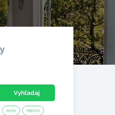
ky
Vyhľadaj
Kemp
Motorest