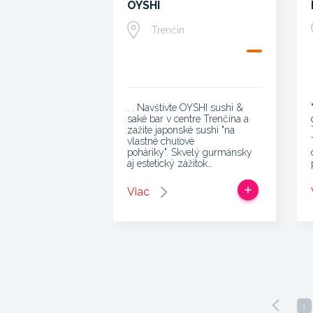
OYSHI
Trenčín
. . Navštívte OYSHI sushi &
saké bar v centre Trenčína a
zažite japonské sushi "na
vlastné chuťové
poháriky". Skvelý gurmánsky
aj estetický zážitok…
Viac
1