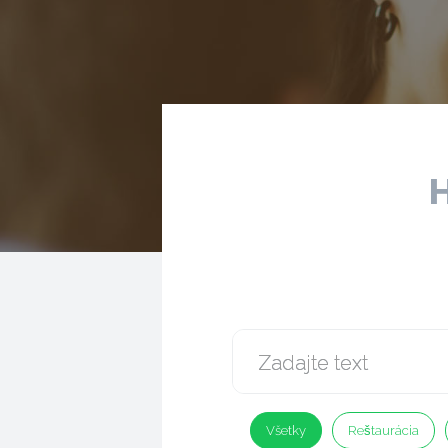
H
Všetky
Reštaurácia