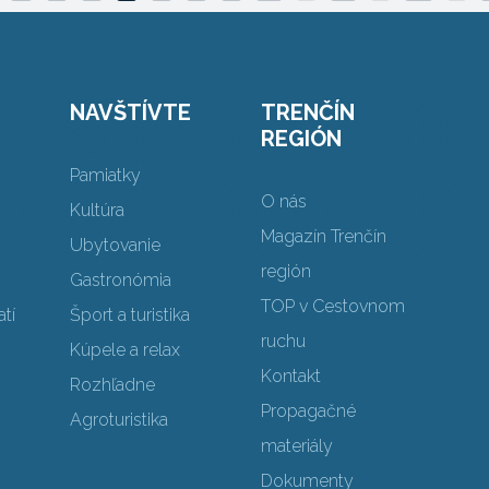
NAVŠTÍVTE
TRENČÍN
REGIÓN
Pamiatky
O nás
Kultúra
Magazín Trenčín
Ubytovanie
región
Gastronómia
TOP v Cestovnom
tí
Šport a turistika
ruchu
Kúpele a relax
Kontakt
Rozhľadne
Propagačné
Agroturistika
materiály
Dokumenty