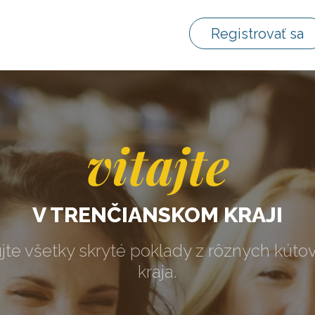
Registrovať sa
vitajte
V TRENČIANSKOM KRAJI
jte všetky skryté poklady z rôznych kúto
kraja.