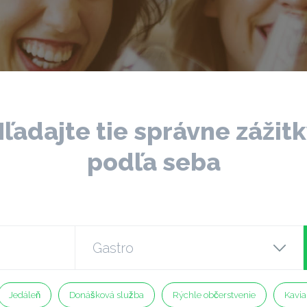
ľadajte tie správne zážit
podľa seba
Jedáleň
Donášková služba
Rýchle občerstvenie
Kavia