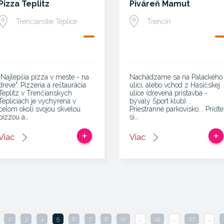
Pizza Teplitz
Piváreň Mamut
Trenčianske Teplice
Trenčín
"Najlepšia pizza v meste - na
Nachádzame sa na Palackého
dreve". Pizzeria a reštaurácia
ulici, alebo vchod z Hasičskej
Teplitz v Trenčianskych
ulice (drevená prístavba -
Tepliciach je vychýrená v
bývalý Šport klub). .
celom okolí svojou skvelou
Priestranné parkovisko. . Príďte
pizzou a…
si…
Viac
Viac
2
3
4
5
6
7
8
10
…
19
…
27
…