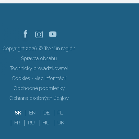
Copyright 2026 © Trenčín región
Správca obsahu
Technický prevádzkovateľ
Cookies - viac informácií
Obchodné podmienky
Ochrana osobných údajov
SK
EN
DE
PL
FR
RU
HU
UK