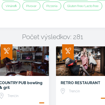
Vináreň
Pivovar
Pizzeria
Gluten free/Lacto free
Počet výsledkov: 281
COUNTRY PUB bowling
RETRO RESTAURANT
& gril
Trenčín
Trenčín