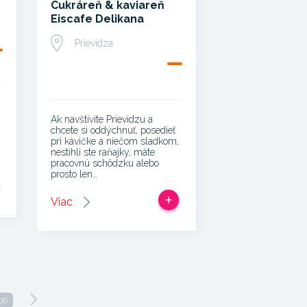
Cukráreň & kaviareň
Eiscafe Delikana
Prievidza
Ak navštívite Prievidzu a
chcete si oddýchnuť, posedieť
pri kávičke a niečom sladkom,
nestihli ste raňajky, máte
pracovnú schôdzku alebo
prosto len…
Viac
36