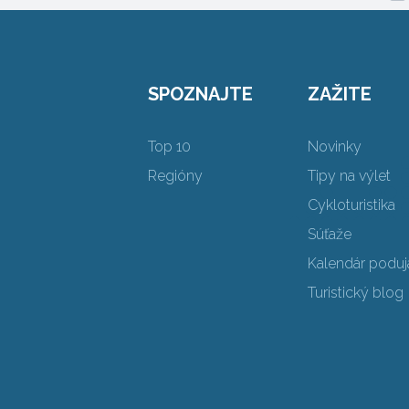
SPOZNAJTE
ZAŽITE
Top 10
Novinky
Regióny
Tipy na výlet
Cykloturistika
Súťaže
Kalendár poduja
Turistický blog