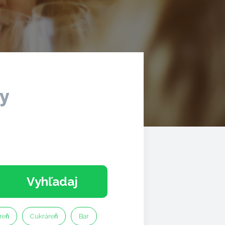
ky
Vyhľadaj
reň
Cukráreň
Bar