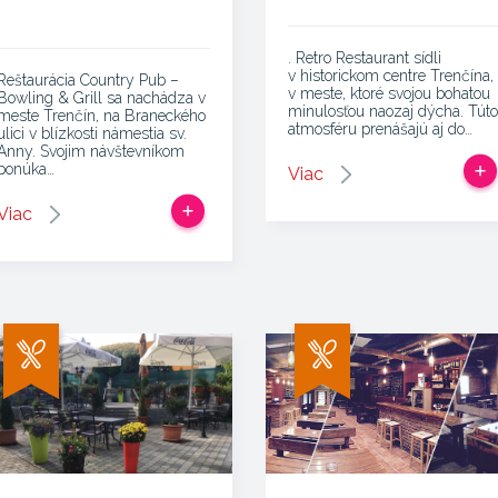
. Retro Restaurant sídli
v historickom centre Trenčína,
Reštaurácia Country Pub –
v meste, ktoré svojou bohatou
Bowling & Grill sa nachádza v
minulosťou naozaj dýcha. Túto
meste Trenčín, na Braneckého
atmosféru prenášajú aj do…
ulici v blízkosti námestia sv.
Anny. Svojim návštevníkom
ponúka…
Viac
Viac