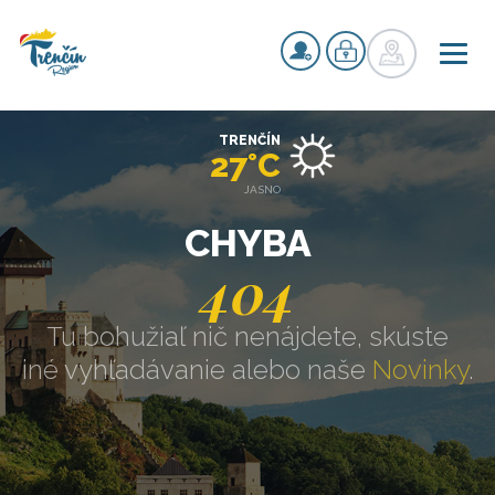
TRENČÍN
27°C
JASNO
CHYBA
404
Tu bohužiaľ nič nenájdete, skúste
iné vyhľadávanie alebo naše
Novinky
.