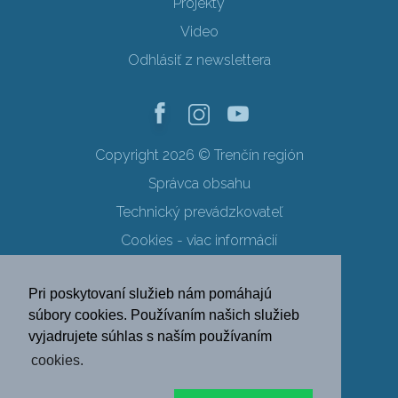
Projekty
Video
Odhlásiť z newslettera
Copyright 2026 © Trenčín región
Správca obsahu
Technický prevádzkovateľ
Cookies - viac informácií
Obchodné podmienky
Pri poskytovaní služieb nám pomáhajú
Ochrana osobných údajov
súbory cookies. Používaním našich služieb
vyjadrujete súhlas s naším používaním
SK
EN
DE
PL
cookies.
FR
RU
HU
UK