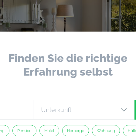
Finden Sie die richtige
Erfahrung selbst
ng
Pension
Motel
Herberge
Wohnung
Hütt