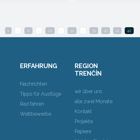
1
…
11
…
22
…
32
…
39
40
41
42
ERFAHRUNG
REGION
TRENČÍN
Nachrichten
wir über uns
Tipps für Ausflüge
alle zwei Monate
Rad fahren
Kontakt
Wettbewerbe
Projekte
Papiere