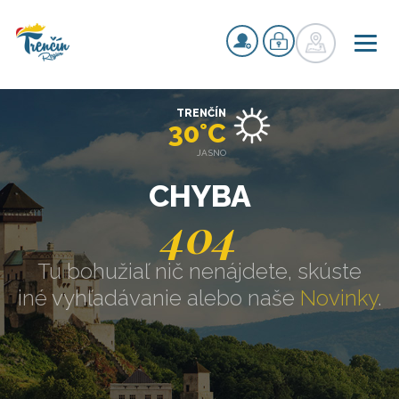
TRENČÍN
30°C
JASNO
CHYBA
404
Tu bohužiaľ nič nenájdete, skúste
iné vyhľadávanie alebo naše
Novinky
.