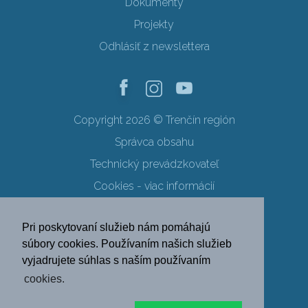
Dokumenty
Projekty
Odhlásiť z newslettera
Copyright 2026 © Trenčín región
Správca obsahu
Technický prevádzkovateľ
Cookies - viac informácií
Obchodné podmienky
Pri poskytovaní služieb nám pomáhajú
Ochrana osobných údajov
súbory cookies. Používaním našich služieb
vyjadrujete súhlas s naším používaním
SK
EN
DE
PL
cookies.
FR
RU
HU
UK