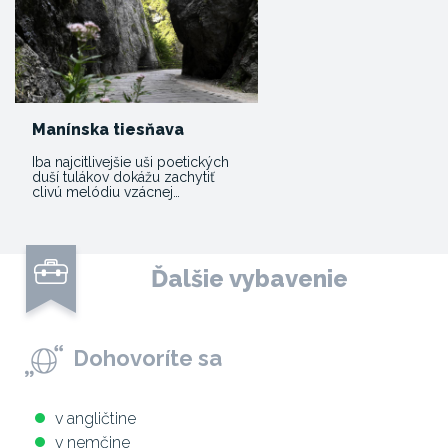
Manínska tiesňava
Iba najcitlivejšie uši poetických
duší tulákov dokážu zachytiť
clivú melódiu vzácnej…
Ďalšie vybavenie
Dohovoríte sa
v angličtine
v nemčine