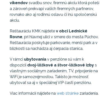
víkendov
svadbu snov, firemnú akciu ktorá poteší
a zároveň prekvapí vašich firemných partnerov,
rovnako ako aj rodinnú oslavu či inú spoločenskú
akciu.
Reštauráciu KMK nájdete
v obci Lednické
Rovne
, pri hlavnej ulici v smere do mesta Púchov.
Reštaurácia poskytuje parkovanie, menší park a v
blízkosti sa nachádza aj čerpacia stanica.
V rámci
ubytovania
v penzióne sú vám k
dispozícii
dvoj-lôžkové a štvor-lôžkové izby
s
vlastným sociálnym zariadením, TV, pripojenie na
WiFi je samozrejmosťou. Takisto je možnosť
ubytovať sa aj v špeciálnej VIP časti penziónu.
Viac informácií nájdete na
web stránke
zariadenia.