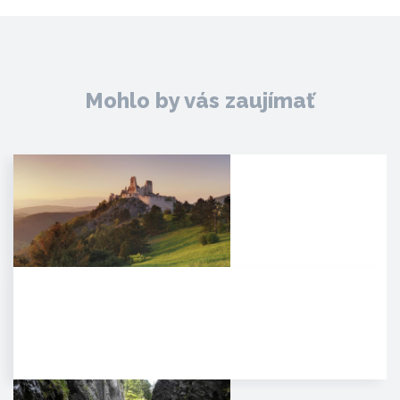
Mohlo by vás zaujímať
Čachtický hrad
Malebná zrúcanina viditeľná už z
diaľky na vápencovo-
dolomitickom kopci
poskytujúca…