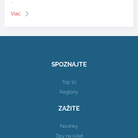
…
Viac
SPOZNAJTE
Top 10
Regióny
ZAŽITE
Novinky
Tipy na výlet