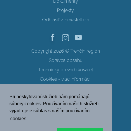
Dokumenty
Projekty
Odhlásiť z newslettera
Copyright 2026 © Trenčín región
Správca obsahu
Technický prevádzkovateľ
Cookies - viac informácií
Obchodné podmienky
Pri poskytovaní služieb nám pomáhajú
Ochrana osobných údajov
súbory cookies. Používaním našich služieb
vyjadrujete súhlas s naším používaním
SK
EN
DE
PL
cookies.
FR
RU
HU
UK