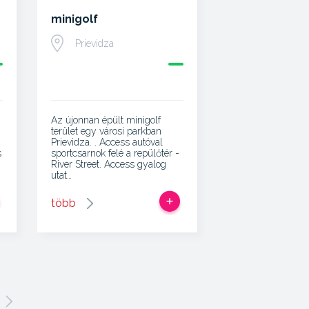
minigolf
Prievidza
Az újonnan épült minigolf
terület egy városi parkban
Prievidza. . Access autóval
s
sportcsarnok felé a repülőtér -
River Street. Access gyalog
utat…
több