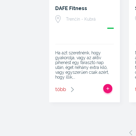
DAFE Fitness
Trenčín - Kubrá
Ha azt szeretnénk, hogy
gyakorolja, vagy az aktív
pihenést egy fárasztó nap
után, éget néhány extra kiló,
vagy egyszerűen csak azért,
hogy illik,…
több