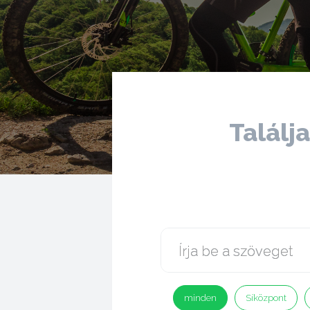
Találj
minden
Síközpont