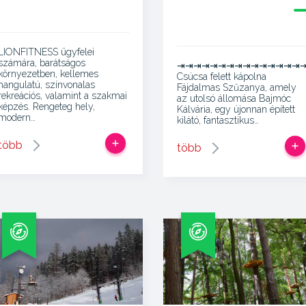
LIONFITNESS ügyfelei
számára, barátságos
⇥⇥⇥⇥⇥⇥⇥⇥⇥⇥⇥⇥⇥⇥⇥
környezetben, kellemes
Csúcsa felett kápolna
hangulatú, színvonalas
Fájdalmas Szűzanya, amely
rekreációs, valamint a szakmai
az utolsó állomása Bajmóc
képzés. Rengeteg hely,
Kálvária, egy újonnan épített
modern…
kilátó, fantasztikus…
több
több