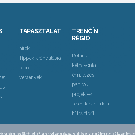
S
TAPASZTALAT
TRENČÍN
RÉGIÓ
hírek
Rólunk
Tippek kirándulásra
kéthavonta
bicikli
érintkezés
zet
versenyek
papírok
mus
projektek
s
Jelentkezzen ki a
hírlevélből
ívaním našich služieb vyjadrujete súhlas s naším používaním