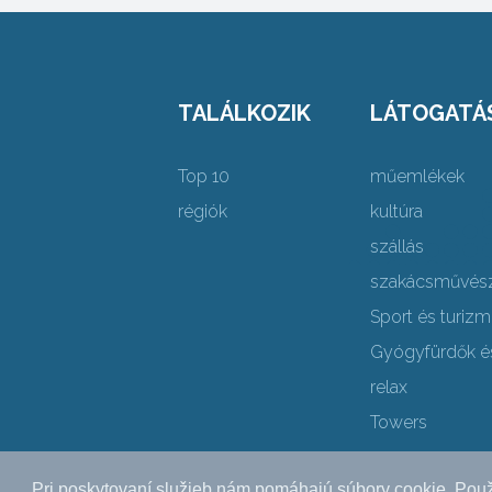
TALÁLKOZIK
LÁTOGATÁ
Top 10
műemlékek
régiók
kultúra
szállás
szakácsművés
Sport és turiz
Gyógyfürdők é
relax
Towers
Pri poskytovaní služieb nám pomáhajú súbory cookie. Použ