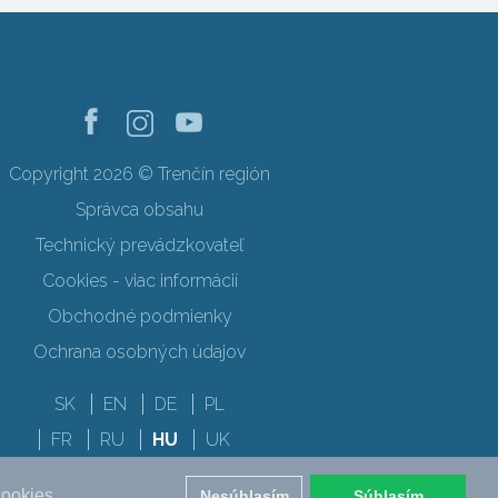
Copyright 2026 © Trenčín región
Správca obsahu
Technický prevádzkovateľ
Cookies - viac informácií
Obchodné podmienky
Ochrana osobných údajov
SK
EN
DE
PL
FR
RU
HU
UK
cookies.
Nesúhlasím
Súhlasím