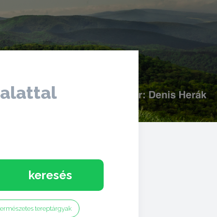
alattal
keresés
természetes tereptárgyak