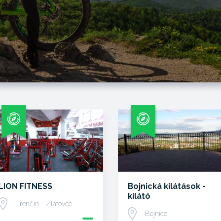
LION FITNESS
Bojnická kilátások -
kilátó
Trenčín - Zlatovce
Bojnice