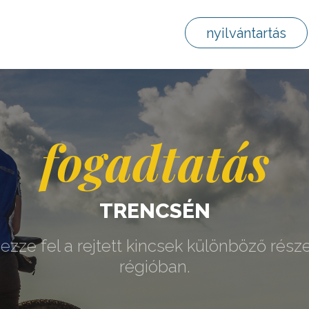
nyilvántartás
fogadtatás
TRENCSÉN
ezze fel a rejtett kincsek különböző része
régióban.