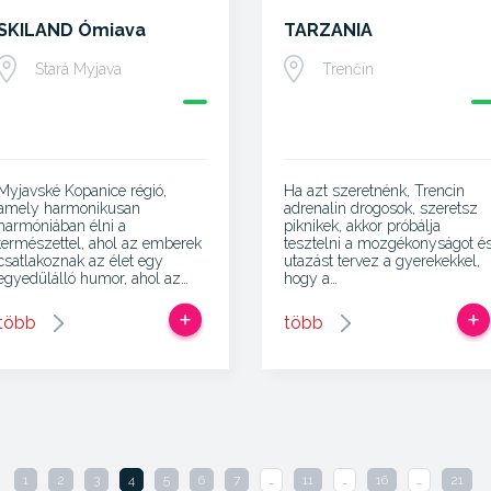
SKILAND Ómiava
TARZANIA
Stará Myjava
Trenčín
Myjavské Kopanice régió,
Ha azt szeretnénk, Trencin
amely harmonikusan
adrenalin drogosok, szeretsz
harmóniában élni a
piknikek, akkor próbálja
természettel, ahol az emberek
tesztelni a mozgékonyságot é
csatlakoznak az élet egy
utazást tervez a gyerekekkel,
egyedülálló humor, ahol az…
hogy a…
több
több
1
2
3
4
5
6
7
…
11
…
16
…
21