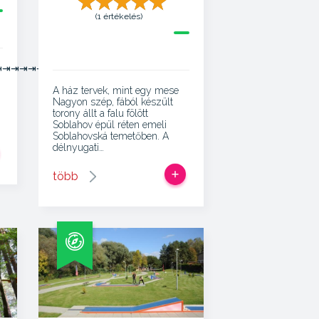
(1 értékelés)
⇥⇥⇥⇥⇥⇥⇥
A ház tervek, mint egy mese
Nagyon szép, fából készült
torony állt a falu fölött
Soblahov épül réten emeli
Soblahovská temetőben. A
délnyugati…
több