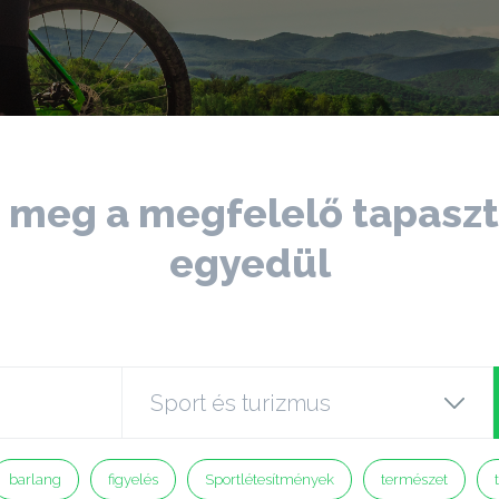
a meg a megfelelő tapaszt
egyedül
barlang
figyelés
Sportlétesítmények
természet