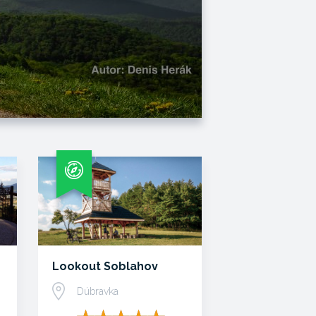
Lookout Soblahov
Dúbravka