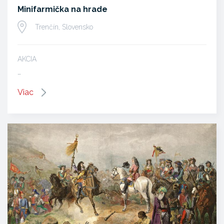
Minifarmička na hrade
Trenčín, Slovensko
AKCIA
…
Viac