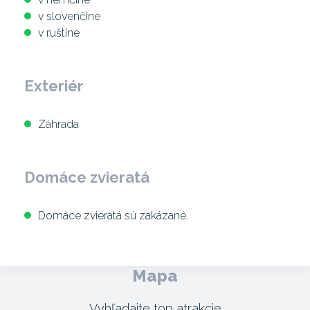
v slovenčine
v ruštine
Exteriér
Záhrada
Domáce zvieratá
Domáce zvieratá sú zakázané.
Mapa
Vyhľadajte top atrakcie