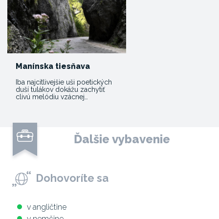
Manínska tiesňava
Iba najcitlivejšie uši poetických
duší tulákov dokážu zachytiť
clivú melódiu vzácnej…
Ďalšie vybavenie
Dohovoríte sa
v angličtine
v nemčine