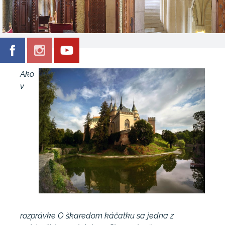
Ako
v
rozprávke O škaredom káčatku sa jedna z