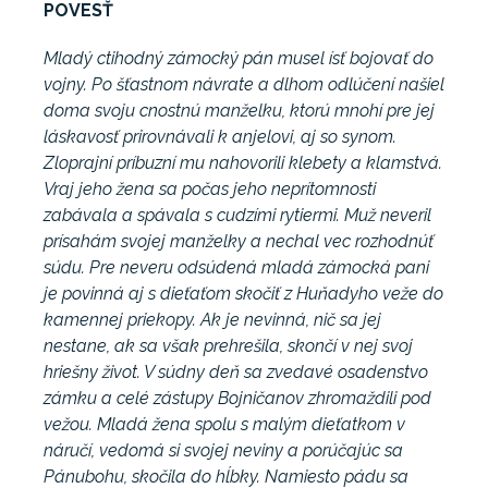
POVESŤ
Mladý ctihodný zámocký pán musel ísť bojovať do
vojny. Po šťastnom návrate a dlhom odlúčení našiel
doma svoju cnostnú manželku, ktorú mnohí pre jej
láskavosť prirovnávali k anjelovi, aj so synom.
Zloprajní príbuzní mu nahovorili klebety a klamstvá.
Vraj jeho žena sa počas jeho neprítomnosti
zabávala a spávala s cudzími rytiermi. Muž neveril
prísahám svojej manželky a nechal vec rozhodnúť
súdu. Pre neveru odsúdená mladá zámocká pani
je povinná aj s dieťaťom skočiť z Huňadyho veže do
kamennej priekopy. Ak je nevinná, nič sa jej
nestane, ak sa však prehrešila, skončí v nej svoj
hriešny život. V súdny deň sa zvedavé osadenstvo
zámku a celé zástupy Bojničanov zhromaždili pod
vežou. Mladá žena spolu s malým dieťatkom v
náručí, vedomá si svojej neviny a porúčajúc sa
Pánubohu, skočila do hĺbky. Namiesto pádu sa