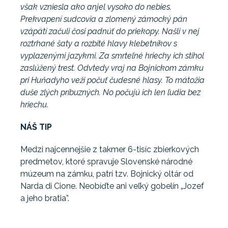
však vzniesla ako anjel vysoko do nebies.
Prekvapení sudcovia a zlomený zámocký pán
vzápätí začuli čosi padnúť do priekopy. Našli v nej
roztrhané šaty a rozbité hlavy klebetníkov s
vyplazenými jazykmi. Za smrteľné hriechy ich stihol
zaslúžený trest. Odvtedy vraj na Bojnickom zámku
pri Huňadyho veži počuť čudesné hlasy. To mátožia
duše zlých príbuzných. No počujú ich len ľudia bez
hriechu.
NÁŠ TIP
Medzi najcennejšie z takmer 6-tisíc zbierkových
predmetov, ktoré spravuje Slovenské národné
múzeum na zámku, patrí tzv. Bojnický oltár od
Narda di Cione. Neobíďte ani veľký gobelín „Jozef
a jeho bratia”.