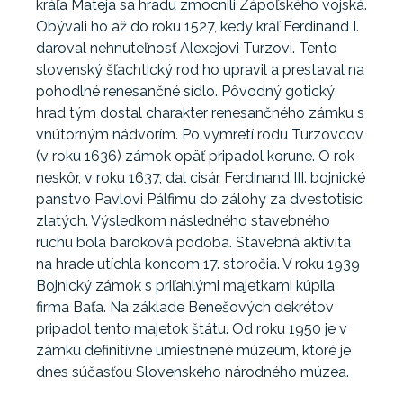
kráľa Mateja sa hradu zmocnili Zápoľského vojská.
Obývali ho až do roku 1527, kedy kráľ Ferdinand I.
daroval nehnuteľnosť Alexejovi Turzovi. Tento
slovenský šľachtický rod ho upravil a prestaval na
pohodlné renesančné sídlo. Pôvodný gotický
hrad tým dostal charakter renesančného zámku s
vnútorným nádvorím. Po vymretí rodu Turzovcov
(v roku 1636) zámok opäť pripadol korune. O rok
neskôr, v roku 1637, dal cisár Ferdinand III. bojnické
panstvo Pavlovi Pálfimu do zálohy za dvestotisíc
zlatých. Výsledkom následného stavebného
ruchu bola baroková podoba. Stavebná aktivita
na hrade utíchla koncom 17. storočia. V roku 1939
Bojnický zámok s priľahlými majetkami kúpila
firma Baťa. Na základe Benešových dekrétov
pripadol tento majetok štátu. Od roku 1950 je v
zámku definitívne umiestnené múzeum, ktoré je
dnes súčasťou Slovenského národného múzea.