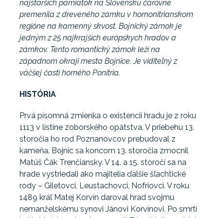
najstarších pamiatok na Slovensku čarovne
premenila z dreveného zámku v hornonitrianskom
regióne na kamenný skvost. Bojnický zámok je
jedným z 25 najkrajších európskych hradov a
zámkov. Tento romantický zámok leží na
západnom okraji mesta Bojnice. Je viditeľný z
väčšej časti horného Ponitria.
HISTÓRIA
Prvá písomná zmienka o existencii hradu je z roku
1113 v listine zoborského opátstva. V priebehu 13.
storočia ho rod Poznanovcov prebudoval z
kameňa. Bojníc sa koncom 13. storočia zmocnil
Matúš Čák Trenčiansky. V 14. a 15. storočí sa na
hrade vystriedali ako majitelia ďalšie šľachtické
rody – Giletovci, Leustachovci, Nofriovci. V roku
1489 kráľ Matej Korvín daroval hrad svojmu
nemanželskému synovi Jánovi Korvínovi. Po smrti