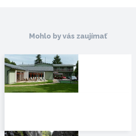
Mohlo by vás zaujímať
Agropenzión Adam
Oddych v prekrásnom
prírodnom prostredí
myjavských kopaníc. . Strávte
víkend v…