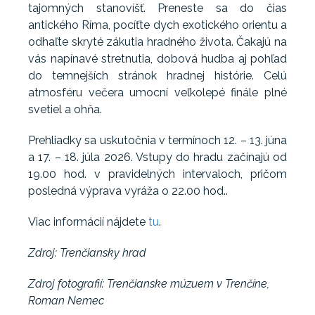
tajomných stanovíšť. Preneste sa do čias
antického Ríma, pocíťte dych exotického orientu a
odhaľte skryté zákutia hradného života. Čakajú na
vás napínavé stretnutia, dobová hudba aj pohľad
do temnejších stránok hradnej histórie. Celú
atmosféru večera umocní veľkolepé finále plné
svetiel a ohňa.
Prehliadky sa uskutočnia v termínoch 12. – 13. júna
a 17. – 18. júla 2026. Vstupy do hradu začínajú od
19.00 hod. v pravidelných intervaloch, pričom
posledná výprava vyráža o 22.00 hod..
Viac informácií nájdete
tu
.
Zdroj: Trenčiansky hrad
Zdroj fotografií: Trenčianske múzuem v Trenčíne,
Roman Nemec