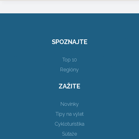
SPOZNAJTE
Top 10
Regióny
ZAŽITE
Novinky
Tipy na výlet
Cykloturistika
Súťaže