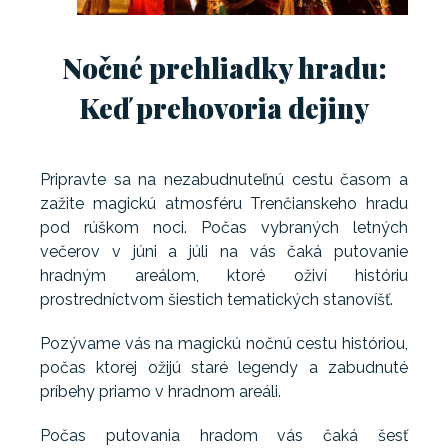
Nočné prehliadky hradu:
Keď prehovoria dejiny
Pripravte sa na nezabudnuteľnú cestu časom a
zažite magickú atmosféru Trenčianskeho hradu
pod rúškom noci. Počas vybraných letných
večerov v júni a júli na vás čaká putovanie
hradným areálom, ktoré oživí históriu
prostredníctvom šiestich tematických stanovíšť.
Pozývame vás na magickú nočnú cestu históriou,
počas ktorej ožijú staré legendy a zabudnuté
príbehy priamo v hradnom areáli.
Počas putovania hradom vás čaká šesť