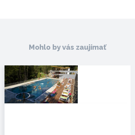
Mohlo by vás zaujímať
Kúpele Zelená žaba
. Mesto Trenčianske Teplice leží
severovýchodne od Trenčína na
úpätí Strážovských…