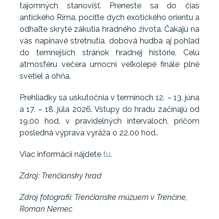
tajomných stanovíšť. Preneste sa do čias
antického Ríma, pocíťte dych exotického orientu a
odhaľte skryté zákutia hradného života. Čakajú na
vás napínavé stretnutia, dobová hudba aj pohľad
do temnejších stránok hradnej histórie. Celú
atmosféru večera umocní veľkolepé finále plné
svetiel a ohňa.
Prehliadky sa uskutočnia v termínoch 12. – 13. júna
a 17. – 18. júla 2026. Vstupy do hradu začínajú od
19.00 hod. v pravidelných intervaloch, pričom
posledná výprava vyráža o 22.00 hod..
Viac informácií nájdete
tu
.
Zdroj: Trenčiansky hrad
Zdroj fotografií: Trenčianske múzuem v Trenčíne,
Roman Nemec