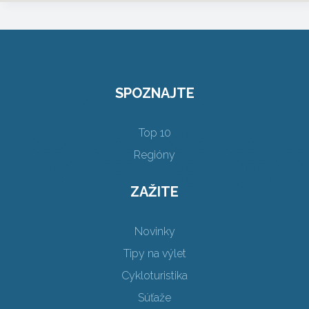
SPOZNAJTE
Top 10
Regióny
ZAŽITE
Novinky
Tipy na výlet
Cykloturistika
Súťaže