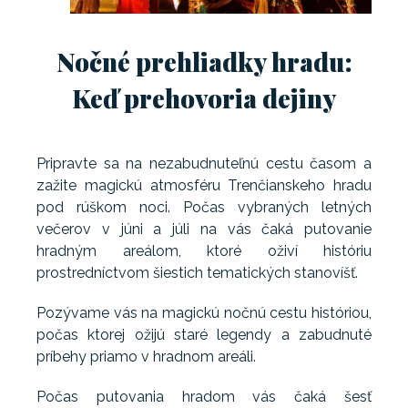
Nočné prehliadky hradu:
Keď prehovoria dejiny
Pripravte sa na nezabudnuteľnú cestu časom a
zažite magickú atmosféru Trenčianskeho hradu
pod rúškom noci. Počas vybraných letných
večerov v júni a júli na vás čaká putovanie
hradným areálom, ktoré oživí históriu
prostredníctvom šiestich tematických stanovíšť.
Pozývame vás na magickú nočnú cestu históriou,
počas ktorej ožijú staré legendy a zabudnuté
príbehy priamo v hradnom areáli.
Počas putovania hradom vás čaká šesť