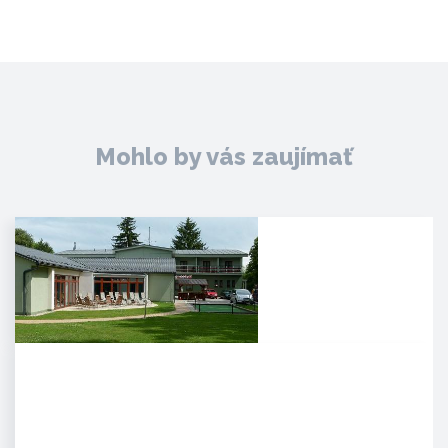
Mohlo by vás zaujímať
Agropenzión Adam
Oddych v prekrásnom
prírodnom prostredí
myjavských kopaníc. . Strávte
víkend v…