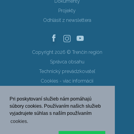
Dokumenty
Projekty
Odhlásiť z newslettera
Copyright 2026 © Trenčín región
Správca obsahu
Technický prevádzkovateľ
Cookies - viac informácií
Obchodné podmienky
Pri poskytovaní služieb nám pomáhajú
Ochrana osobných údajov
súbory cookies. Používaním našich služieb
vyjadrujete súhlas s naším používaním
SK
EN
DE
PL
cookies.
FR
RU
HU
UK