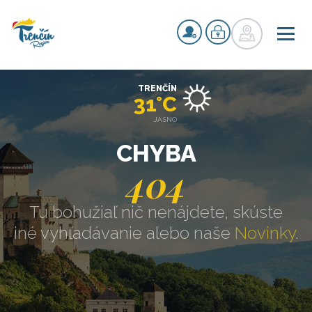
TRENČÍN
31°C
JASNO
CHYBA
404
Tu bohužiaľ nič nenájdete, skúste
iné vyhľadávanie alebo naše
Novinky
.