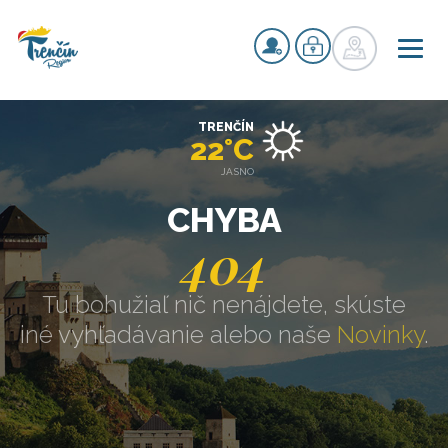
TRENČÍN
22°C
JASNO
CHYBA
404
Tu bohužiaľ nič nenájdete, skúste
iné vyhľadávanie alebo naše
Novinky
.