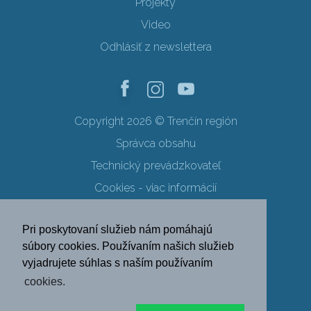
Projekty
Video
Odhlásiť z newslettera
Copyright 2026 © Trenčín región
Správca obsahu
Technický prevádzkovateľ
Cookies - viac informácií
Obchodné podmienky
Pri poskytovaní služieb nám pomáhajú
Ochrana osobných údajov
súbory cookies. Používaním našich služieb
vyjadrujete súhlas s naším používaním
SK
EN
DE
PL
cookies.
FR
RU
HU
UK