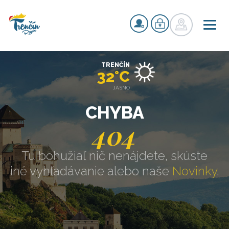
TRENČÍN
32°C
JASNO
CHYBA
404
Tu bohužiaľ nič nenájdete, skúste
iné vyhľadávanie alebo naše
Novinky
.