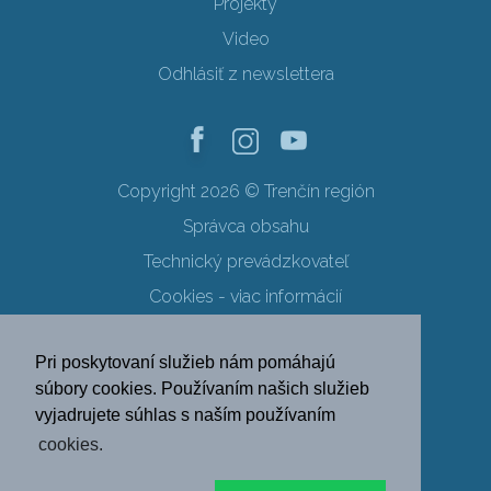
Projekty
Video
Odhlásiť z newslettera
Copyright 2026 © Trenčín región
Správca obsahu
Technický prevádzkovateľ
Cookies - viac informácií
Obchodné podmienky
Pri poskytovaní služieb nám pomáhajú
Ochrana osobných údajov
súbory cookies. Používaním našich služieb
vyjadrujete súhlas s naším používaním
SK
EN
DE
PL
cookies.
FR
RU
HU
UK