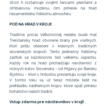
16.00 h roztancuje svojimi tancami, piesňami a
cimbalovou muzikou, čím prinesie na hrad
nezameniteľnú folklórnu atmosféru.
POĎ NA HRAD V KROJI!
Tradične, počas Veľkonočnej nedele, bude mať
Trenčiansky hrad otvorené brány pre všetkých,
ktorí prídu oblečení v krásnych, tradičných
slovenských krojoch. Tento jedinečný folklórny
zážitok sa každoročne teší veľkému úspechu.
Každý rok na hrad prichádzajú návštevníci z
rôznych kútov Slovenska – od Myjavy po Banskú
Bystricu – ktorí s hrdosťou prezentujú svoje kroje.
V tomto roku sa už teraz môžete tešiť na
prehliadku nádherných krojov, ktoré opäť prinesú
bohatstvo našich tradícií.
Vstup zdarma pre návštevníkov v kroji!