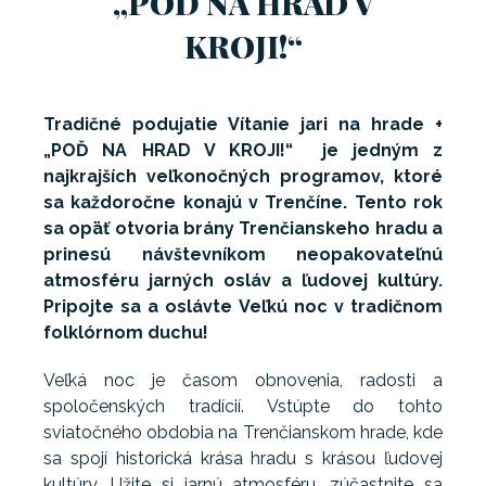
„POĎ NA HRAD V
KROJI!“
Tradičné podujatie Vítanie jari na hrade +
„POĎ NA HRAD V KROJI!“ je jedným z
najkrajších veľkonočných programov, ktoré
sa každoročne konajú v Trenčíne. Tento rok
sa opäť otvoria brány Trenčianskeho hradu a
prinesú návštevníkom neopakovateľnú
atmosféru jarných osláv a ľudovej kultúry.
Pripojte sa a oslávte Veľkú noc v tradičnom
folklórnom duchu!
Veľká noc je časom obnovenia, radosti a
spoločenských tradícií. Vstúpte do tohto
sviatočného obdobia na Trenčianskom hrade, kde
sa spojí historická krása hradu s krásou ľudovej
kultúry. Užite si jarnú atmosféru, zúčastnite sa