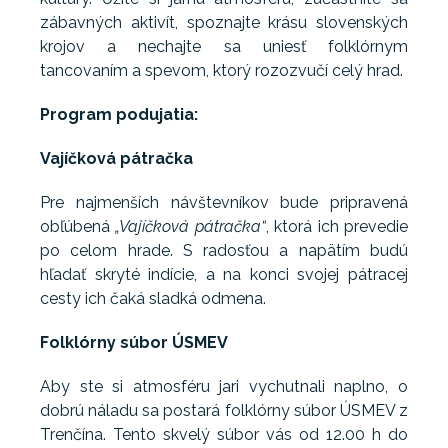
zábavných aktivít, spoznajte krásu slovenských
krojov a nechajte sa uniesť folklórnym
tancovaním a spevom, ktorý rozozvučí celý hrad.
Program podujatia:
Vajíčková pátračka
Pre najmenších návštevníkov bude pripravená
obľúbená
„Vajíčková pátračka“
, ktorá ich prevedie
po celom hrade. S radosťou a napätím budú
hľadať skryté indície, a na konci svojej pátracej
cesty ich čaká sladká odmena.
Folklórny súbor ÚSMEV
Aby ste si atmosféru jari vychutnali naplno, o
dobrú náladu sa postará folklórny súbor ÚSMEV z
Trenčína. Tento skvelý súbor vás od 12.00 h do