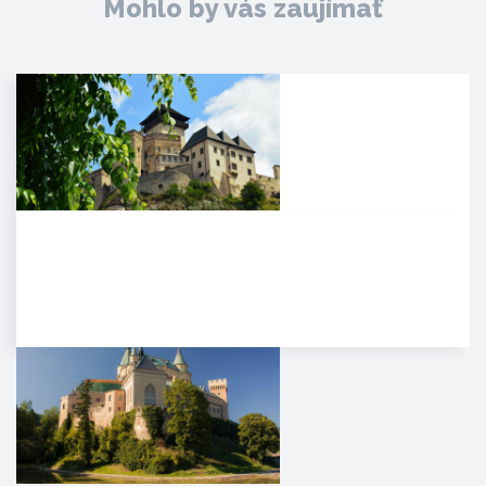
Mohlo by vás zaujímať
Trenčiansky hrad
HISTÓRIA. Na mieste dnešného
hradu stálo v období Veľkej
Moravy hradisko ako správne…