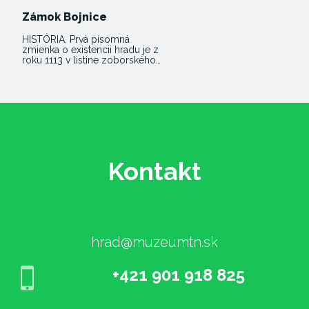
Zámok Bojnice
HISTÓRIA. Prvá písomná
zmienka o existencii hradu je z
roku 1113 v listine zoborského…
Kontakt
hrad@muzeumtn.sk
+421 901 918 825