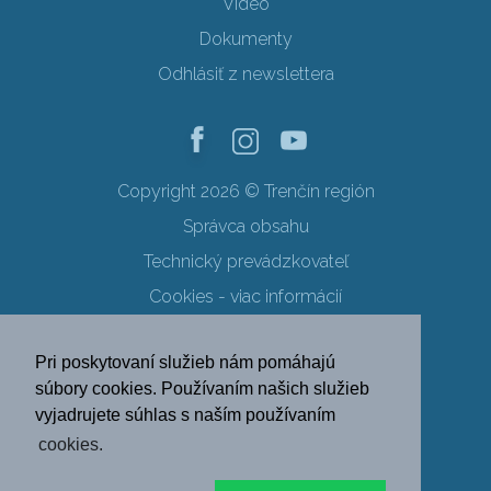
Video
Dokumenty
Odhlásiť z newslettera
Copyright 2026 © Trenčín región
Správca obsahu
Technický prevádzkovateľ
Cookies - viac informácií
Obchodné podmienky
Pri poskytovaní služieb nám pomáhajú
Ochrana osobných údajov
súbory cookies. Používaním našich služieb
vyjadrujete súhlas s naším používaním
SK
EN
DE
PL
cookies.
FR
RU
HU
UK