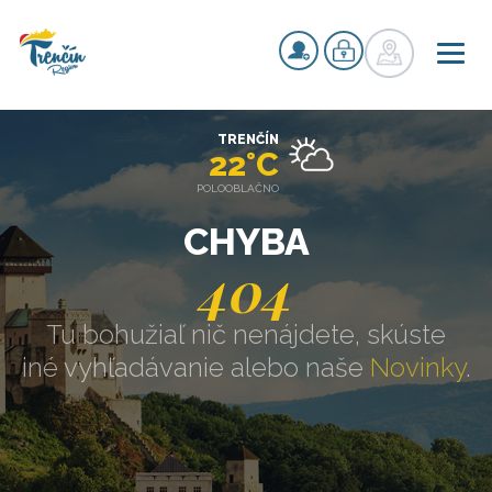
TRENČÍN
22°C
POLOOBLAČNO
CHYBA
404
Tu bohužiaľ nič nenájdete, skúste
iné vyhľadávanie alebo naše
Novinky
.