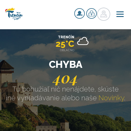
TRENČÍN
25°C
OBLAČNO
CHYBA
404
Tu bohužiaľ nič nenájdete, skúste
iné vyhľadávanie alebo naše
Novinky
.