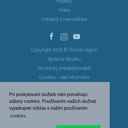
Projekty
Video
Odhlásiť z newslettera
Copyright 2026 © Trenčín región
Správca obsahu
Technický prevádzkovateľ
Cookies - viac informácií
Obchodné podmienky
Pri poskytovaní služieb nám pomáhajú
Ochrana osobných údajov
súbory cookies. Používaním našich služieb
vyjadrujete súhlas s naším používaním
SK
EN
DE
PL
cookies.
FR
RU
HU
UK